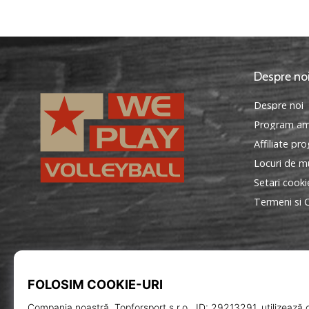
Despre no
Despre noi
Program am
Affiliate pr
Locuri de mu
Setari cooki
Termeni si C
WePlayVolleyball.ro