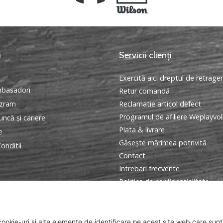
i
Servicii clienți
Exercită aici dreptul de retrage
basadori
Retur comandă
ogram
Reclamatie articol defect
Programul de afiliere Weplayvol
ncă și cariere
Plata & livrare
e
Găseşte mărimea potrivită
onditii
Contact
Intrebari frecvente
Politica de confidentialitate
Programul Ambasador
ANPC