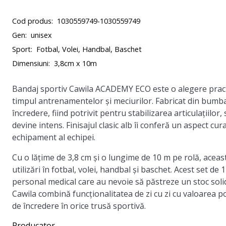
Cod produs:
1030559749-1030559749
Gen:
unisex
Sport:
Fotbal, Volei, Handbal, Baschet
Dimensiuni:
3,8cm x 10m
Bandaj sportiv Cawila ACADEMY ECO este o alegere practic
timpul antrenamentelor și meciurilor. Fabricat din bumbac
încredere, fiind potrivit pentru stabilizarea articulațiilor
devine intens. Finisajul clasic alb îi conferă un aspect cur
echipament al echipei.
Cu o lățime de 3,8 cm și o lungime de 10 m pe rolă, acea
utilizări în fotbal, volei, handbal și baschet. Acest set de
personal medical care au nevoie să păstreze un stoc soli
Cawila combină funcționalitatea de zi cu zi cu valoarea 
de încredere în orice trusă sportivă.
Producator