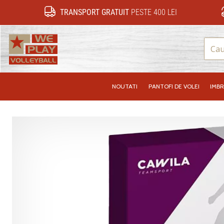
TRANSPORT GRATUIT
PESTE 400 LEI
WePlayVolleyball.ro
NOUTATI
PANTOFI DE VOLEI
IMB