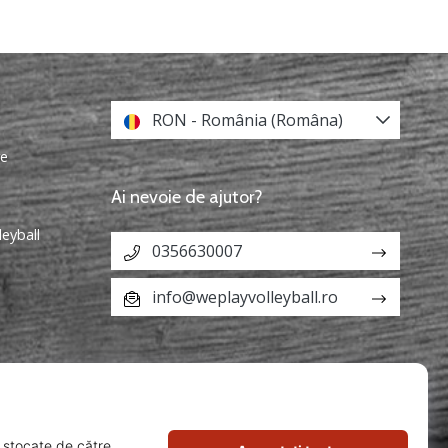
RON - România (Româna)
re
Ai nevoie de ajutor?
leyball
0356630007
info@weplayvolleyball.ro