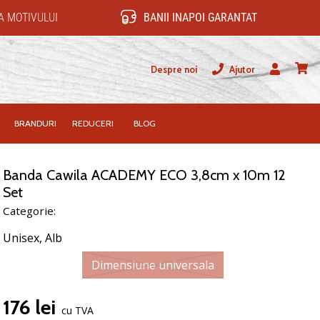
 MOTIVULUI
BANII INAPOI GARANTAT
Despre noi
Ajutor
Utilizator
Cos
BRANDURI
REDUCERI
BLOG
Banda Cawila ACADEMY ECO 3,8cm x 10m 12
Set
Categorie:
Unisex,
Alb
Dimensiune universala
176 lei
cu TVA