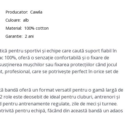
Producator:
Cawila
Culoare:
alb
Material:
100% cotton
Garantie:
2 ani
ă pentru sportivi și echipe care caută suport fiabil în
 100%, oferă o senzație confortabilă și o fixare de
, susținerea mușchilor sau fixarea protecțiilor când jocul
at, profesional, care se potrivește perfect în orice set de
stă bandă oferă un format versatil pentru o gamă largă de
 12 role este deosebit de ideal pentru cluburi, antrenori și
d pentru antrenamente regulate, zile de meci și turnee.
potrivită pentru echipă, făcând din această bandă un adaos