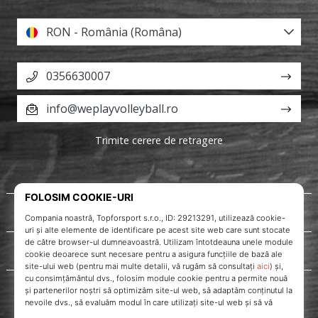
RON - România (Româna)
0356630007
info@weplayvolleyball.ro
Trimite cerere de retragere
Despre noi
Servicii clienți