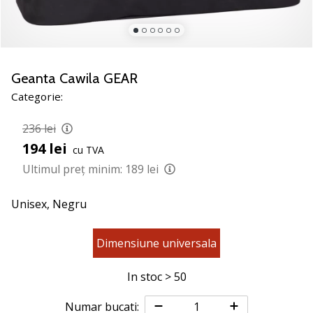
jucătorii
de
volei
Cadouri
Geanta Cawila GEAR
de
Categorie:
Crăciun
pentru
236 lei
jucătorii
de
194 lei
cu TVA
volei
Ultimul preț minim:
189 lei
-
Lăsați-
Unisex,
Negru
ne
să
te
Dimensiune universala
ajutăm
să
In stoc > 50
alegi
cadoul
Numar bucati: