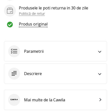
al
voleiului
Produsele le poti returna in 30 de zile
ca
Politică de retur
și
noi?
Produs original
Alătură-
te
nouă
ca
Ambasador
Parametrii
al
brandului.
Descriere
Afiseaza
toate
articolele
Mai multe de la Cawila
Cawila