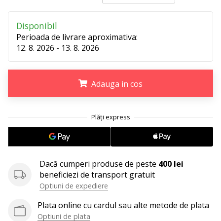
perfect!
Găsesti
pantofi,
Disponibil
…
Perioada de livrare aproximativa:
12. 8. 2026 - 13. 8. 2026
11. 8. 2022
•
Adauga in cos
2 min. de lectura
Devino
.
.
.
Ambasador
al
brandului
nostru
de
Dacă cumperi produse de peste
400 lei
volei
beneficiezi de transport gratuit
Optiuni de expediere
Ești
un
Plata online cu cardul sau alte metode de plata
fan
Optiuni de plata