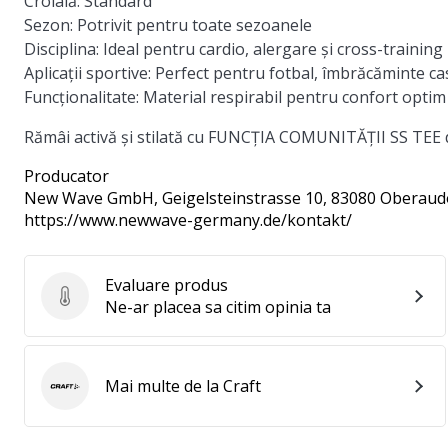
Croială:
Standard
Sezon:
Potrivit pentru toate sezoanele
Disciplina:
Ideal pentru cardio, alergare și cross-training
Aplicații sportive:
Perfect pentru fotbal, îmbrăcăminte cas
Funcționalitate:
Material respirabil pentru confort optim
Rămâi activă și stilată cu FUNCȚIA COMUNITĂȚII SS TEE d
Producator
New Wave GmbH
, Geigelsteinstrasse 10, 83080 Oberaud
https://www.newwave-germany.de/kontakt/
Evaluare produs
Evaluare produs
Ne-ar placea sa citim opinia ta
Mai multe de la Craft
Craft