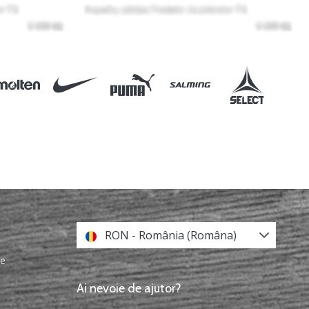
RON - România (Româna)
re
Ai nevoie de ajutor?