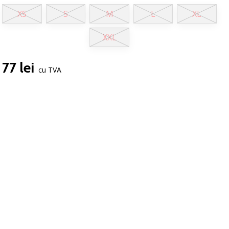
XS
S
M
L
XL
XXL
77 lei
cu TVA