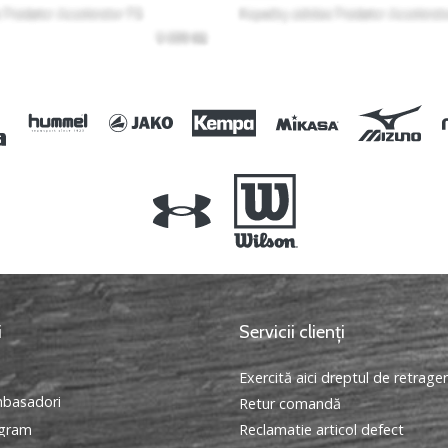
i
Servicii clienți
Exercită aici dreptul de retrage
basadori
Retur comandă
ogram
Reclamatie articol defect