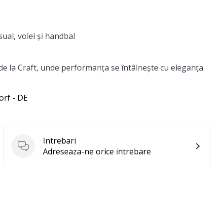
ual, volei și handbal
e la Craft, unde performanța se întâlnește cu eleganța.
orf - DE
Intrebari
Intrebari
Adreseaza-ne orice intrebare