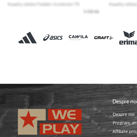
Despre no
Despre noi
Program am
Affiliate pr