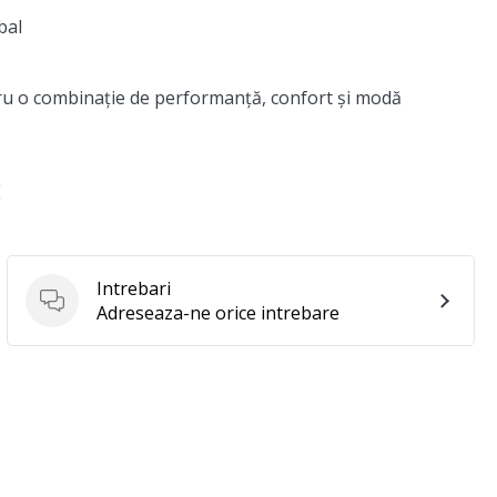
bal
ru o combinație de performanță, confort și modă
E
Intrebari
Intrebari
Adreseaza-ne orice intrebare