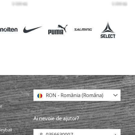
RON - România (Româna)
re
Ai nevoie de ajutor?
leyball
0356630007