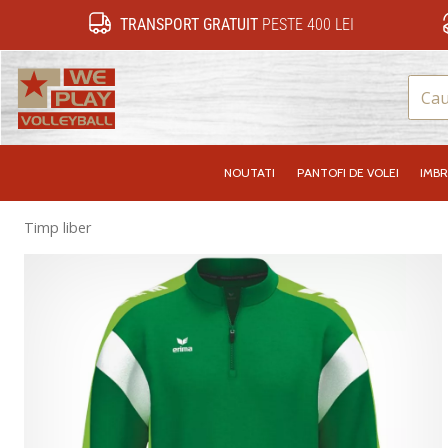
TRANSPORT GRATUIT
PESTE 400 LEI
WePlayVolleyball.ro
NOUTATI
PANTOFI DE VOLEI
IMB
Timp liber