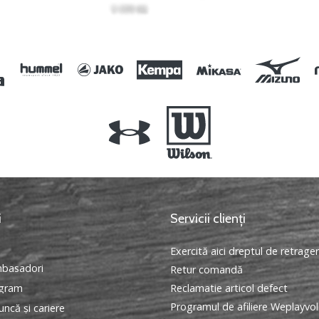
i
Servicii clienți
Exercită aici dreptul de retrage
basadori
Retur comandă
ogram
Reclamatie articol defect
Programul de afiliere Weplayvol
ncă și cariere