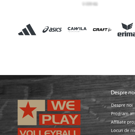
Despre no
Despre noi
Program am
Affiliate pr
Locuri de mu