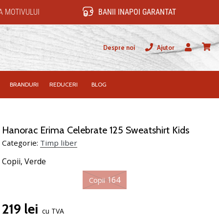
 MOTIVULUI
BANII INAPOI GARANTAT
Despre noi
Ajutor
Utilizator
Cos
BRANDURI
REDUCERI
BLOG
Hanorac Erima Celebrate 125 Sweatshirt Kids
Categorie:
Timp liber
Copii,
Verde
164
Copii
219 lei
cu TVA