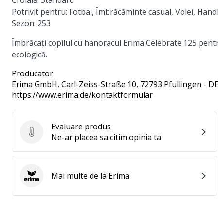
Croială: Standard
Potrivit pentru: Fotbal, Îmbrăcăminte casual, Volei, Hand
Sezon: 253
Îmbrăcați copilul cu hanoracul Erima Celebrate 125 pent
ecologică.
Producator
Erima GmbH
, Carl-Zeiss-Straße 10, 72793 Pfullingen - D
https://www.erima.de/kontaktformular
Evaluare produs
Evaluare produs
Ne-ar placea sa citim opinia ta
Mai multe de la Erima
Erima