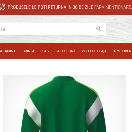
PRODUSELE LE POTI RETURNA IN 30 DE ZILE
FARA MENTIONAREA
Cauta
RACAMINTE
MINGI
PLASE
ACCESORII
VOLEI DE PLAJA
TIMP LIBER