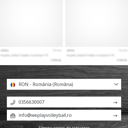
RON - România (Româna)
0356630007
info@weplayvolleyball.ro
Trimite cerere de retragere