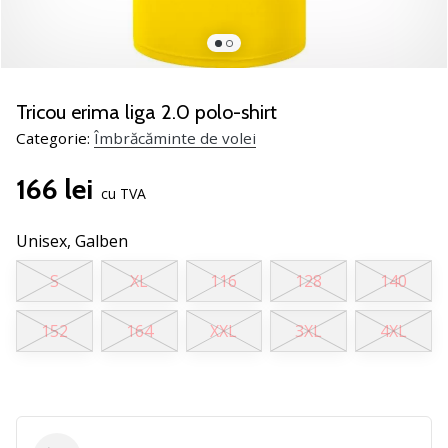
jucătorii
de
volei
Cadouri
Tricou erima liga 2.0 polo-shirt
de
Categorie:
Îmbrăcăminte de volei
Crăciun
pentru
166 lei
jucătorii
cu TVA
de
volei
Unisex,
Galben
-
Lăsați-
S
XL
116
128
140
ne
să
152
164
XXL
3XL
4XL
te
ajutăm
să
alegi
cadoul