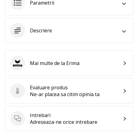
perfect!
Parametrii
Găsesti
pantofi,
…
Descriere
11. 8. 2022
•
2 min. de lectura
Mai multe de la Erima
Devino
Erima
Ambasador
al
brandului
Evaluare produs
Evaluare produs
nostru
Ne-ar placea sa citim opinia ta
de
volei
Intrebari
Ești
Intrebari
Adreseaza-ne orice intrebare
un
fan