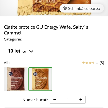
jucătorii
Schimbă culoarea
de
volei
Cadouri
Clatite proteice GU Energy Wafel Salty´s
de
Caramel
Crăciun
Categorie:
pentru
jucătorii
10 lei
de
cu TVA
volei
-
Review
Alb
(5)
Lăsați-
ne
să
te
ajutăm
să
alegi
Numar bucati:
cadoul