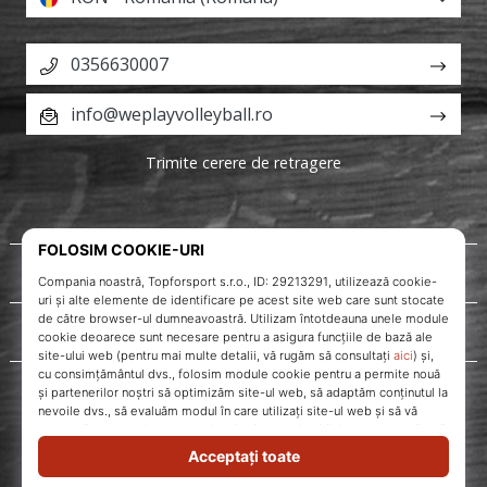
0356630007
info@weplayvolleyball.ro
Trimite cerere de retragere
Despre noi
Servicii clienți