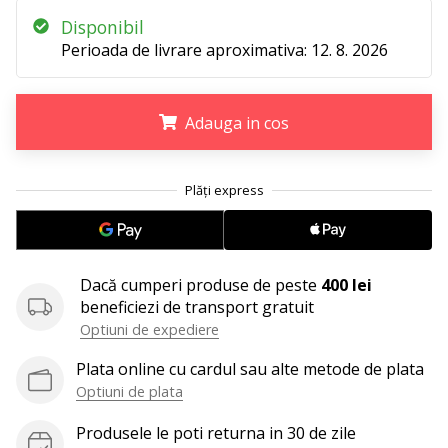
perfect!
Găsesti
Disponibil
pantofi,
Perioada de livrare aproximativa:
12. 8. 2026
…
Adauga in cos
11. 8. 2022
•
.
.
.
2 min. de lectura
Devino
Ambasador
al
brandului
Dacă cumperi produse de peste
400 lei
nostru
beneficiezi de transport gratuit
de
Optiuni de expediere
volei
Plata online cu cardul sau alte metode de plata
Ești
Optiuni de plata
un
fan
Produsele le poti returna in 30 de zile