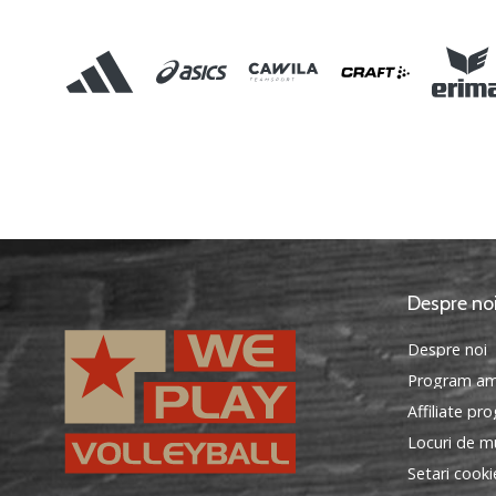
Despre no
Despre noi
Program am
Affiliate pr
Locuri de mu
Setari cooki