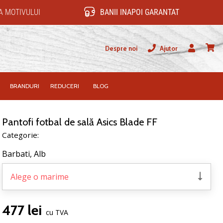
 MOTIVULUI
BANII INAPOI GARANTAT
Despre noi
Ajutor
Utilizator
Cos
BRANDURI
REDUCERI
BLOG
Pantofi fotbal de sală Asics Blade FF
Categorie:
Barbati,
Alb
Alege o marime
477 lei
cu TVA