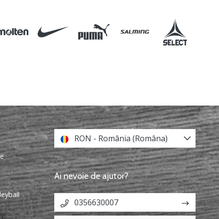
RON - România (Româna)
re
Ai nevoie de ajutor?
leyball
0356630007