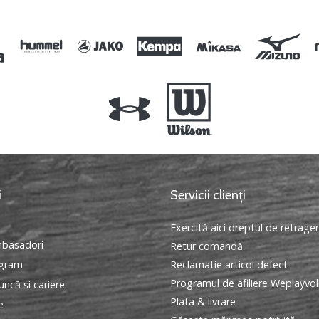
i
Servicii clienți
Exercită aici dreptul de retrage
basadori
Retur comandă
ogram
Reclamatie articol defect
Programul de afiliere Weplayvol
ncă și cariere
Plata & livrare
e