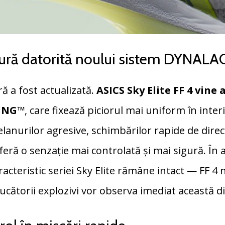
gură datorită noului sistem DYNAL
ă a fost actualizată.
ASICS Sky Elite FF 4 vine
ING™
, care fixează piciorul mai uniform în inter
elanurilor agresive, schimbărilor rapide de direc
feră o senzație mai controlată și mai sigură. În a
aracteristic seriei Sky Elite rămâne intact — FF 4 
Jucătorii explozivi vor observa imediat această d