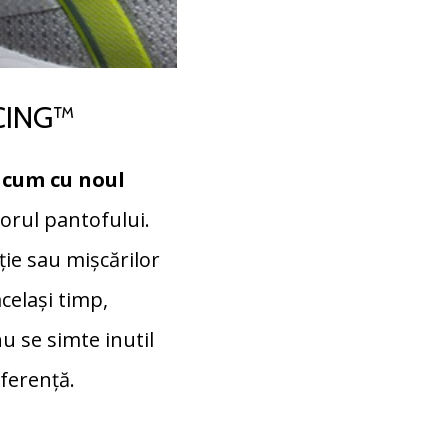
ACING™
 acum cu noul
iorul pantofului.
ție sau mișcărilor
celași timp,
nu se simte inutil
iferență.