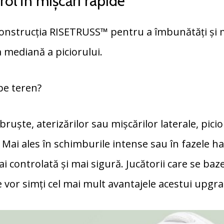
ol în mișcări rapide
 construcția RISETRUSS™ pentru a îmbunătăți și 
a mediană a piciorului.
pe teren?
 bruște, aterizărilor sau mișcărilor laterale, pic
. Mai ales în schimburile intense sau în fazele hao
i controlată și mai sigură. Jucătorii care se ba
e vor simți cel mai mult avantajele acestui upgra