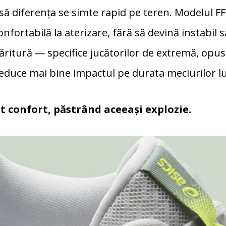
să diferența se simte rapid pe teren. Modelul FF
nfortabilă la aterizare, fără să devină instabil s
săritură — specifice jucătorilor de extremă, opu
educe mai bine impactul pe durata meciurilor lu
t confort, păstrând aceeași explozie.