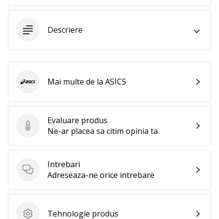
perfect!
Găsesti
pantofi,
Descriere
…
11. 8. 2022
•
Mai multe de la ASICS
ASICS
2 min. de lectura
Devino
Ambasador
Evaluare produs
al
Evaluare produs
Ne-ar placea sa citim opinia ta
brandului
nostru
de
Intrebari
volei
Intrebari
Adreseaza-ne orice intrebare
Ești
un
fan
Tehnologie produs
Tehnologie produs