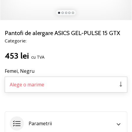
jucătorii
de
volei
Cadouri
Pantofi de alergare ASICS GEL-PULSE 15 GTX
de
Categorie:
Crăciun
pentru
453 lei
jucătorii
cu TVA
de
volei
Femei,
Negru
-
Lăsați-
Alege o marime
ne
să
te
ajutăm
să
alegi
Parametrii
cadoul