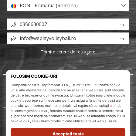
RON - România (Româna)
0356630007
info@weplayvolleyball.ro
Trimite cerere de retragere
Despre noi
Servicii clienți