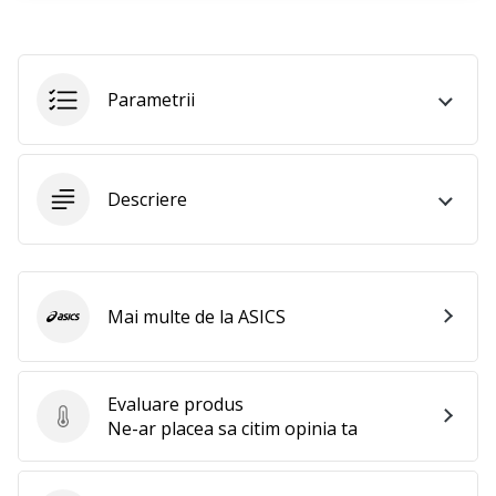
perfect!
Găsesti
pantofi,
…
Parametrii
11. 8. 2022
•
2 min. de lectura
Descriere
Devino
Ambasador
al
brandului
Mai multe de la ASICS
ASICS
nostru
de
volei
Evaluare produs
Ești
Evaluare produs
Ne-ar placea sa citim opinia ta
un
fan