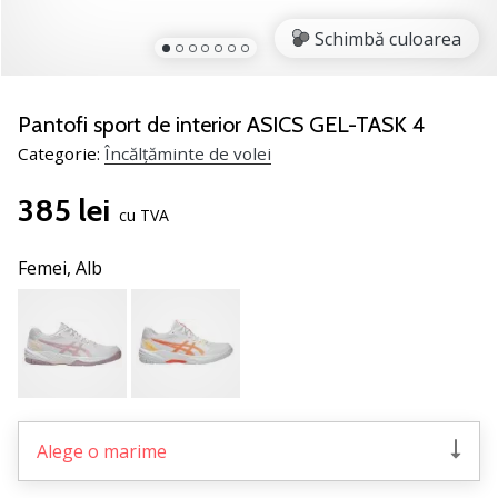
jucătorii
Schimbă culoarea
de
volei
Cadouri
Pantofi sport de interior ASICS GEL-TASK 4
de
Categorie:
Încălțăminte de volei
Crăciun
pentru
385 lei
jucătorii
cu TVA
de
volei
Femei,
Alb
-
Lăsați-
ne
să
te
ajutăm
să
Alege o marime
alegi
cadoul