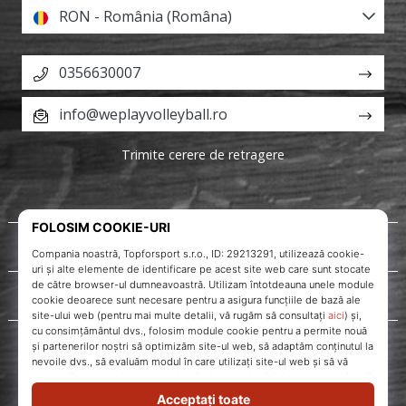
RON - România (Româna)
0356630007
info@weplayvolleyball.ro
Trimite cerere de retragere
Despre noi
Servicii clienți