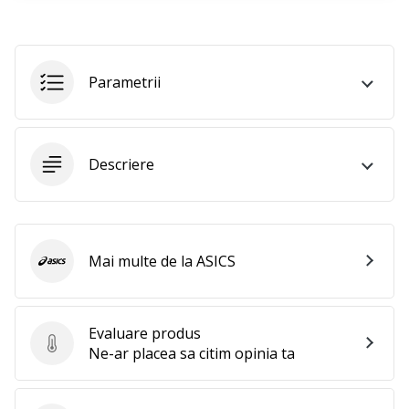
perfect!
Găsesti
pantofi,
…
Parametrii
11. 8. 2022
•
2 min. de lectura
Descriere
Devino
Ambasador
al
brandului
Mai multe de la ASICS
ASICS
nostru
de
volei
Evaluare produs
Ești
Evaluare produs
Ne-ar placea sa citim opinia ta
un
fan