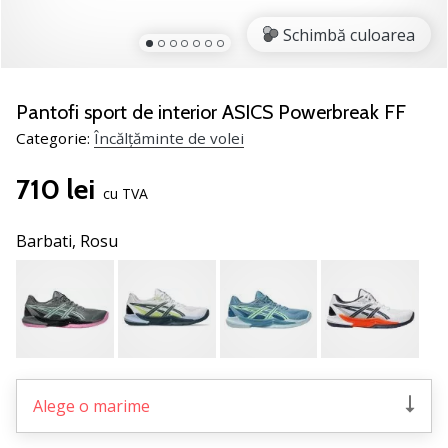
jucătorii
Schimbă culoarea
de
volei
Cadouri
Pantofi sport de interior ASICS Powerbreak FF
de
Categorie:
Încălțăminte de volei
Crăciun
pentru
710 lei
jucătorii
cu TVA
de
volei
Barbati,
Rosu
-
Lăsați-
ne
să
te
ajutăm
să
Alege o marime
alegi
cadoul