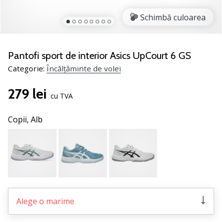
jucătorii
Schimbă culoarea
de
volei
Cadouri
Pantofi sport de interior Asics UpCourt 6 GS
de
Categorie:
Încălțăminte de volei
Crăciun
pentru
279 lei
jucătorii
cu TVA
de
volei
Copii,
Alb
-
Lăsați-
ne
să
te
ajutăm
să
Alege o marime
alegi
cadoul