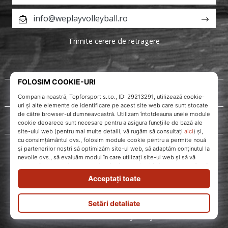
info@weplayvolleyball.ro
Trimite cerere de retragere
Despre noi
Servicii clienți
WePlayVolleyball.ro
© 2010 – 2026
WePlayVolleyball.ro