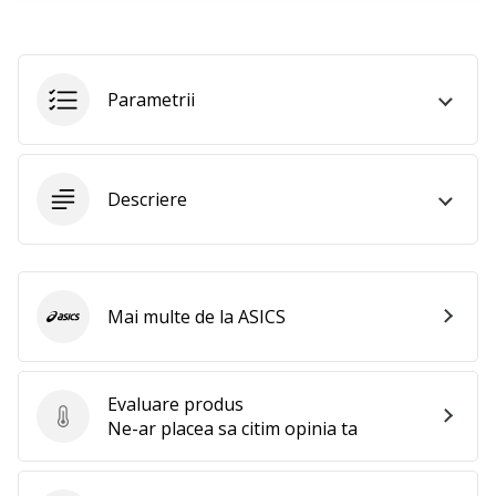
perfect!
Găsesti
pantofi,
…
Parametrii
11. 8. 2022
•
2 min. de lectura
Descriere
Devino
Ambasador
al
brandului
Mai multe de la ASICS
ASICS
nostru
de
volei
Evaluare produs
Ești
Evaluare produs
Ne-ar placea sa citim opinia ta
un
fan