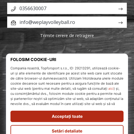
0356630007
info@weplayvolleyball.ro
Trimite cerere de retragere
Despre noi
Servicii clienți
WePlayVolleyball.ro