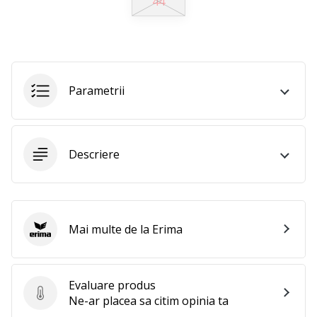
44
perfect!
Găsesti
pantofi,
…
Parametrii
11. 8. 2022
•
2 min. de lectura
Devino
Descriere
Ambasador
al
brandului
nostru
Mai multe de la Erima
de
Erima
volei
Ești
Evaluare produs
un
Evaluare produs
Ne-ar placea sa citim opinia ta
fan