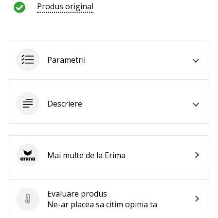
al
Produs original
voleiului
ca
și
noi?
Alătură-
Parametrii
te
nouă
ca
Ambasador
Descriere
al
brandului.
Mai multe de la Erima
Erima
Afiseaza
toate
articolele
Evaluare produs
Evaluare produs
Ne-ar placea sa citim opinia ta