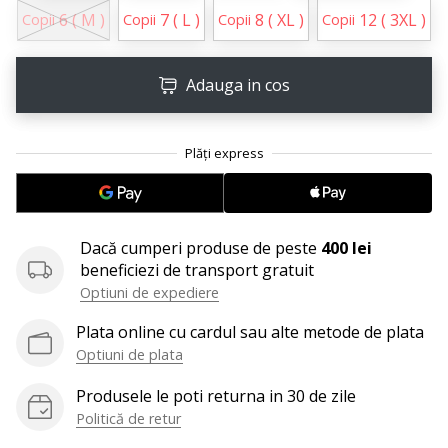
perfect!
6 ( M )
7 ( L )
8 ( XL )
12 ( 3XL )
Copii
Copii
Copii
Copii
Găsesti
pantofi,
…
Adauga in cos
11. 8. 2022
•
2 min. de lectura
Devino
Ambasador
Dacă cumperi produse de peste
400 lei
al
beneficiezi de transport gratuit
brandului
Optiuni de expediere
nostru
de
Plata online cu cardul sau alte metode de plata
volei
Optiuni de plata
Ești
Produsele le poti returna in 30 de zile
un
Politică de retur
fan