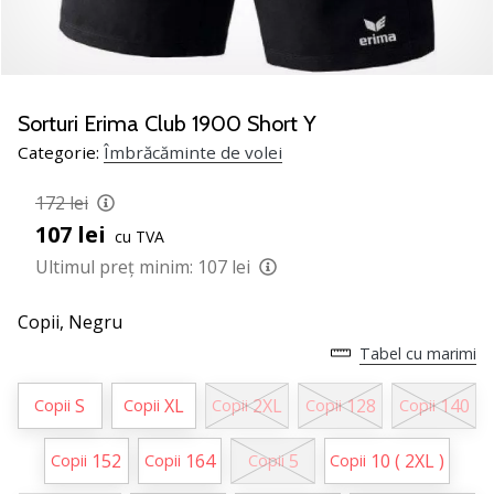
jucătorii
de
volei
Cadouri
Sorturi Erima Club 1900 Short Y
de
Categorie:
Îmbrăcăminte de volei
Crăciun
pentru
172 lei
jucătorii
de
107 lei
cu TVA
volei
Ultimul preț minim:
107 lei
-
Lăsați-
Copii,
Negru
ne
să
Tabel cu marimi
te
ajutăm
S
XL
2XL
128
140
Copii
Copii
Copii
Copii
Copii
să
alegi
152
164
5
10 ( 2XL )
Copii
Copii
Copii
Copii
cadoul