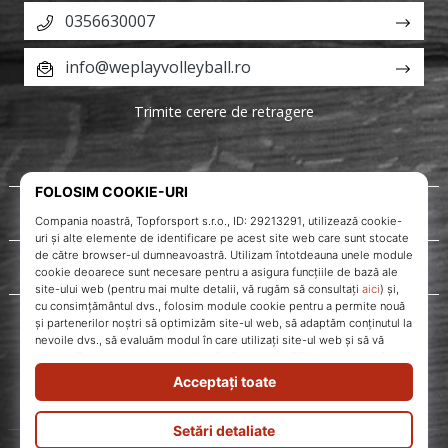
0356630007
info@weplayvolleyball.ro
Trimite cerere de retragere
Despre noi
Servicii clienți
WePlayVolleyball.ro