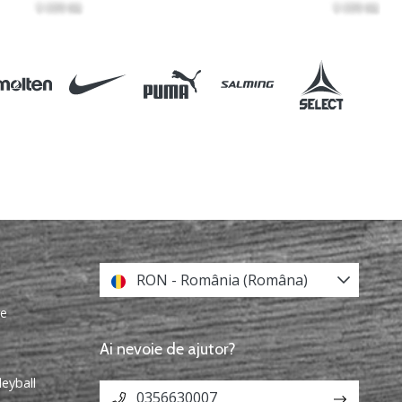
RON - România (Româna)
re
Ai nevoie de ajutor?
leyball
0356630007