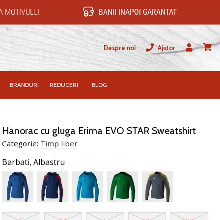
 MOTIVULUI
BANII INAPOI GARANTAT
Despre noi
Ajutor
Utilizator
Cos
BRANDURI
REDUCERI
BLOG
Hanorac cu gluga Erima EVO STAR Sweatshirt
Categorie:
Timp liber
Barbati,
Albastru