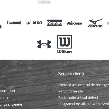
i
Servicii clienți
Exercită aici dreptul de retrage
basadori
Retur comandă
ogram
Reclamatie articol defect
Programul de afiliere Weplayvol
ncă și cariere