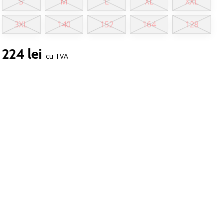
S
M
L
XL
XXL
3XL
140
152
164
128
224 lei
cu TVA