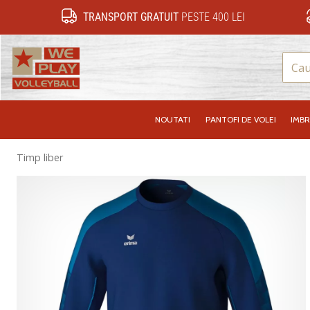
TRANSPORT GRATUIT
PESTE 400 LEI
WePlayVolleyball.ro
NOUTATI
PANTOFI DE VOLEI
IMB
Timp liber