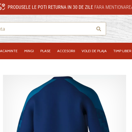
PRODUSELE LE POTI RETURNA IN 30 DE ZILE
FARA MENTIONAREA
Cauta
RACAMINTE
MINGI
PLASE
ACCESORII
VOLEI DE PLAJA
TIMP LIBER