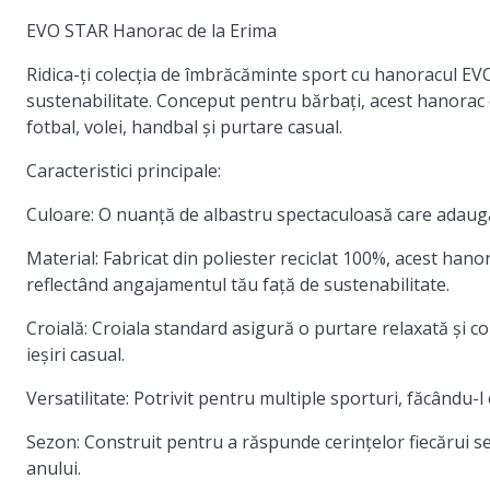
EVO STAR Hanorac de la Erima
Ridica-ți colecția de îmbrăcăminte sport cu hanoracul EVO
sustenabilitate. Conceput pentru bărbați, acest hanorac c
fotbal, volei, handbal și purtare casual.
Caracteristici principale:
Culoare:
O nuanță de albastru spectaculoasă care adaugă 
Material:
Fabricat din poliester reciclat 100%, acest hanor
reflectând angajamentul tău față de sustenabilitate.
Croială:
Croiala standard asigură o purtare relaxată și con
ieșiri casual.
Versatilitate:
Potrivit pentru multiple sporturi, făcându-l
Sezon:
Construit pentru a răspunde cerințelor fiecărui s
anului.