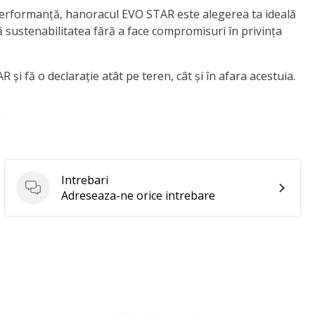
 performanță, hanoracul EVO STAR este alegerea ta ideală
sustenabilitatea fără a face compromisuri în privința
i fă o declarație atât pe teren, cât și în afara acestuia.
E
Intrebari
Intrebari
Adreseaza-ne orice intrebare