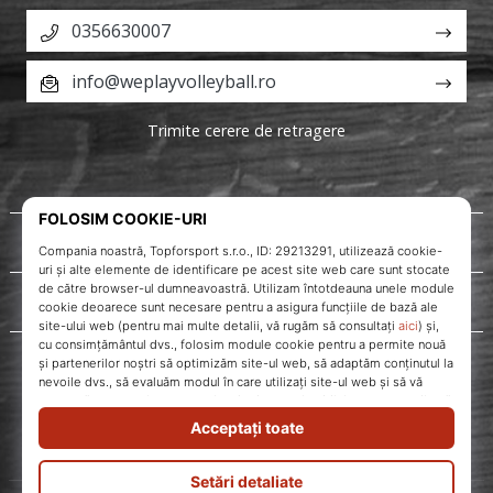
0356630007
info@weplayvolleyball.ro
Trimite cerere de retragere
Despre noi
Servicii clienți
WePlayVolleyball.ro