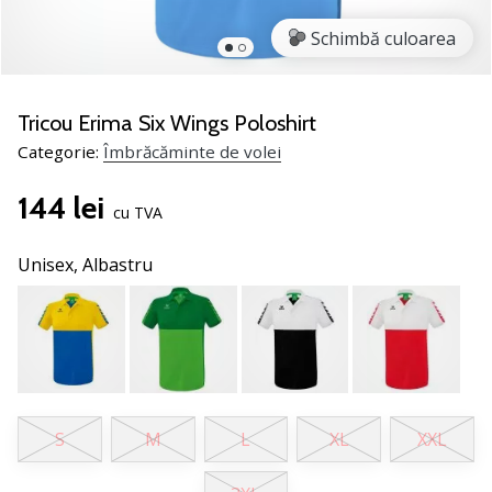
jucătorii
Schimbă culoarea
de
volei
Cadouri
Tricou Erima Six Wings Poloshirt
de
Categorie:
Îmbrăcăminte de volei
Crăciun
pentru
144 lei
jucătorii
cu TVA
de
volei
Unisex,
Albastru
-
Lăsați-
ne
să
te
ajutăm
să
S
M
L
XL
XXL
alegi
cadoul