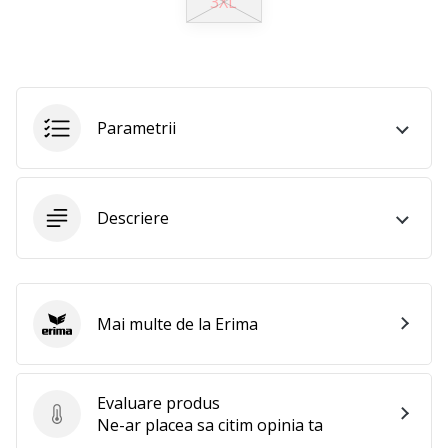
3XL
perfect!
Găsesti
pantofi,
…
Parametrii
11. 8. 2022
•
2 min. de lectura
Devino
Descriere
Ambasador
al
brandului
nostru
Mai multe de la Erima
de
Erima
volei
Ești
Evaluare produs
un
Evaluare produs
Ne-ar placea sa citim opinia ta
fan