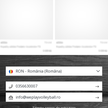
RON - România (Româna)
0356630007
info@weplayvolleyball.ro
Trimite cerere de retragere