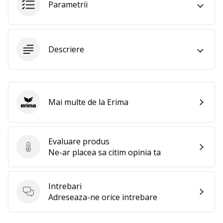
perfect!
Parametrii
Găsesti
pantofi,
…
Descriere
11. 8. 2022
•
2 min. de lectura
Mai multe de la Erima
Devino
Erima
Ambasador
al
brandului
Evaluare produs
Evaluare produs
nostru
Ne-ar placea sa citim opinia ta
de
volei
Intrebari
Ești
Intrebari
Adreseaza-ne orice intrebare
un
fan