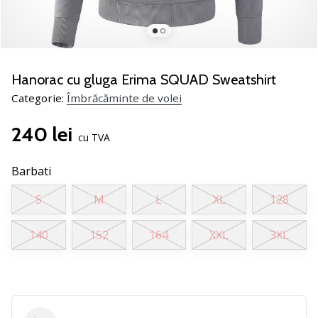
jucătorii
de
volei
Cadouri
Hanorac cu gluga Erima SQUAD Sweatshirt
de
Categorie:
Îmbrăcăminte de volei
Crăciun
pentru
240 lei
jucătorii
cu TVA
de
volei
Barbati
-
Lăsați-
S
M
L
XL
128
ne
să
140
152
164
XXL
3XL
te
ajutăm
să
alegi
cadoul