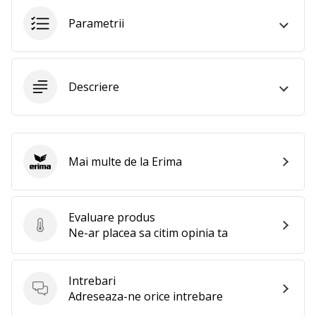
perfect!
Găsesti
Parametrii
pantofi,
…
Descriere
11. 8. 2022
•
2 min. de lectura
Devino
Mai multe de la Erima
Ambasador
Erima
al
brandului
nostru
Evaluare produs
Evaluare produs
de
Ne-ar placea sa citim opinia ta
volei
Ești
Intrebari
un
Intrebari
Adreseaza-ne orice intrebare
fan