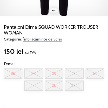
jucătorii
de
volei
Cadouri
Pantaloni Erima SQUAD WORKER TROUSER
de
WOMAN
Crăciun
Categorie:
Îmbrăcăminte de volei
pentru
jucătorii
150 lei
de
cu TVA
volei
-
Femei
Lăsați-
ne
46
38
XS
S
M
să
te
L
XL
XXL
ajutăm
să
alegi
cadoul