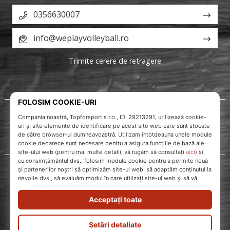
0356630007
info@weplayvolleyball.ro
Trimite cerere de retragere
Despre noi
Servicii clienți
WePlayVolleyball.ro