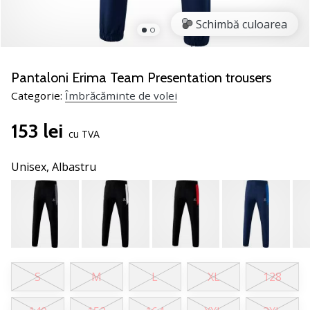
jucătorii
Schimbă culoarea
de
volei
Cadouri
Pantaloni Erima Team Presentation trousers
de
Categorie:
Îmbrăcăminte de volei
Crăciun
pentru
153 lei
jucătorii
cu TVA
de
volei
Unisex,
Albastru
-
Lăsați-
ne
să
te
ajutăm
să
S
M
L
XL
128
alegi
cadoul