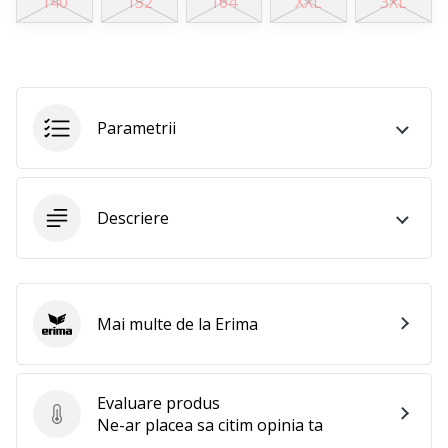
140
152
164
XXL
3XL
perfect!
Găsesti
pantofi,
…
Parametrii
11. 8. 2022
•
2 min. de lectura
Devino
Descriere
Ambasador
al
brandului
nostru
Mai multe de la Erima
de
Erima
volei
Ești
Evaluare produs
un
Evaluare produs
Ne-ar placea sa citim opinia ta
fan