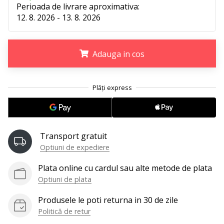
perfect!
Perioada de livrare aproximativa:
Găsesti
12. 8. 2026 - 13. 8. 2026
pantofi,
…
Adauga in cos
11. 8. 2022
•
.
.
.
2 min. de lectura
Devino
Ambasador
al
Transport gratuit
brandului
Optiuni de expediere
nostru
de
Plata online cu cardul sau alte metode de plata
volei
Optiuni de plata
Ești
Produsele le poti returna in 30 de zile
un
Politică de retur
fan