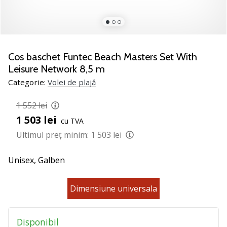
jucătorii
de
volei
Cadouri
Cos baschet Funtec Beach Masters Set With
de
Leisure Network 8,5 m
Crăciun
Categorie:
Volei de plajă
pentru
jucătorii
1 552 lei
de
volei
1 503 lei
cu TVA
-
Ultimul preț minim:
1 503 lei
Lăsați-
ne
Unisex,
Galben
să
te
ajutăm
Dimensiune universala
să
alegi
cadoul
Disponibil