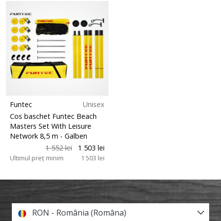
Funtec
Unisex
Cos baschet Funtec Beach
Masters Set With Leisure
Network 8,5 m
- Galben
1 552 lei
1 503 lei
Ultimul preț minim
1 503 lei
RON - România (Româna)