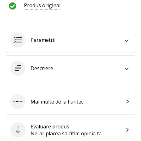
al
Produs original
voleiului
ca
și
noi?
Alătură-
Parametrii
te
nouă
ca
Ambasador
Descriere
al
brandului.
Mai multe de la Funtec
Afiseaza
Funtec
toate
articolele
Evaluare produs
Evaluare produs
Ne-ar placea sa citim opinia ta