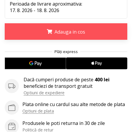
perfect!
Perioada de livrare aproximativa:
Găsesti
17. 8. 2026 - 18. 8. 2026
pantofi,
…
Adauga in cos
11. 8. 2022
•
.
.
.
2 min. de lectura
Devino
Ambasador
al
Dacă cumperi produse de peste
400 lei
brandului
beneficiezi de transport gratuit
nostru
Optiuni de expediere
de
volei
Plata online cu cardul sau alte metode de plata
Optiuni de plata
Ești
un
Produsele le poti returna in 30 de zile
fan
Politică de retur