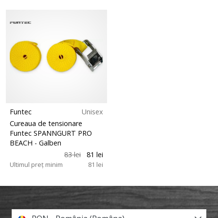
Funtec
Unisex
Cureaua de tensionare
Funtec SPANNGURT PRO
BEACH
- Galben
83 lei
81 lei
Ultimul preț minim
81 lei