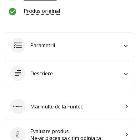
al
voleiului
Produs original
ca
și
noi?
Alătură-
te
Parametrii
nouă
ca
Ambasador
al
Descriere
brandului.
Afiseaza
Mai multe de la Funtec
Funtec
toate
articolele
Evaluare produs
Evaluare produs
Ne-ar placea sa citim opinia ta