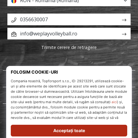
RON - România (Româna)
0356630007
info@weplayvolleyball.ro
Trimite cerere de retragere
Despre noi
Servicii clienți