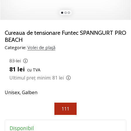
jucătorii
de
volei
Cadouri
Cureaua de tensionare Funtec SPANNGURT PRO
de
BEACH
Crăciun
Categorie:
Volei de plajă
pentru
jucătorii
83 lei
de
volei
81 lei
cu TVA
-
Ultimul preț minim:
81 lei
Lăsați-
ne
Unisex,
Galben
să
te
ajutăm
111
să
alegi
cadoul
Disponibil