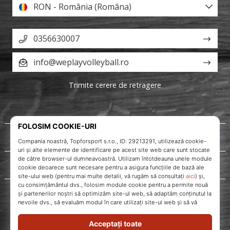
RON - România (Româna)
0356630007
info@weplayvolleyball.ro
Trimite cerere de retragere
Despre noi
Servicii clienți