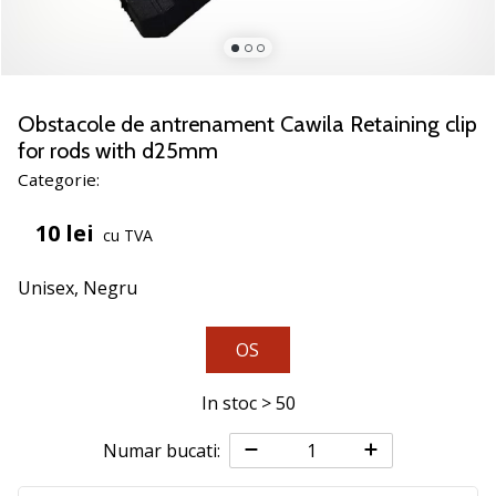
jucătorii
de
volei
Cadouri
Obstacole de antrenament Cawila Retaining clip
de
for rods with d25mm
Crăciun
Categorie:
pentru
jucătorii
10 lei
de
cu TVA
volei
-
Unisex,
Negru
Lăsați-
ne
OS
să
te
ajutăm
In stoc > 50
să
alegi
Numar bucati:
cadoul