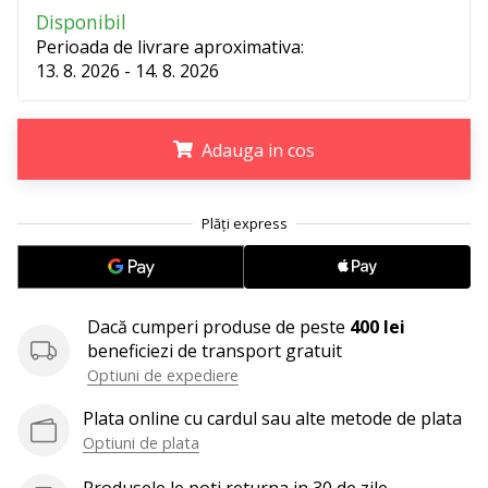
perfect!
Disponibil
Găsesti
Perioada de livrare aproximativa:
pantofi,
13. 8. 2026 - 14. 8. 2026
…
11. 8. 2022
Adauga in cos
•
2 min. de lectura
.
.
.
Devino
Ambasador
al
brandului
Dacă cumperi produse de peste
400 lei
nostru
beneficiezi de transport gratuit
de
Optiuni de expediere
volei
Plata online cu cardul sau alte metode de plata
Ești
un
Optiuni de plata
fan