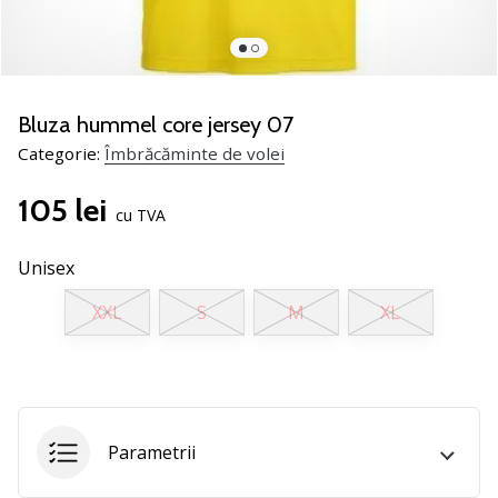
jucătorii
de
volei
Cadouri
Bluza hummel core jersey 07
de
Categorie:
Îmbrăcăminte de volei
Crăciun
pentru
105 lei
jucătorii
cu TVA
de
volei
Unisex
-
Lăsați-
XXL
S
M
XL
ne
să
te
ajutăm
să
alegi
Parametrii
cadoul