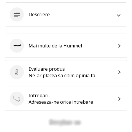
perfect!
Găsesti
pantofi,
Descriere
…
11. 8. 2022
Mai multe de la Hummel
•
Hummel
2 min. de lectura
Devino
Ambasador
Evaluare produs
Evaluare produs
Ne-ar placea sa citim opinia ta
al
brandului
nostru
Intrebari
de
Intrebari
Adreseaza-ne orice intrebare
volei
Ești
un
fan