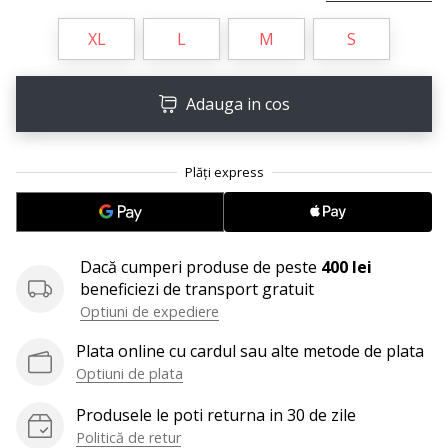
perfect!
Găsesti
XL
L
M
S
pantofi,
…
Adauga in cos
11. 8. 2022
•
2 min. de lectura
Devino
Ambasador
al
Dacă cumperi produse de peste
400 lei
brandului
beneficiezi de transport gratuit
nostru
Optiuni de expediere
de
Plata online cu cardul sau alte metode de plata
volei
Optiuni de plata
Ești
un
Produsele le poti returna in 30 de zile
fan
Politică de retur