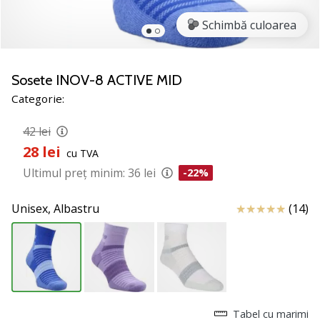
jucătorii
Schimbă culoarea
de
volei
Cadouri
Sosete INOV-8 ACTIVE MID
de
Categorie:
Crăciun
pentru
42 lei
jucătorii
de
28 lei
cu TVA
volei
Ultimul preț minim:
36 lei
-22%
-
Lăsați-
Review
Unisex,
Albastru
(14)
ne
să
te
ajutăm
să
alegi
cadoul
Tabel cu marimi