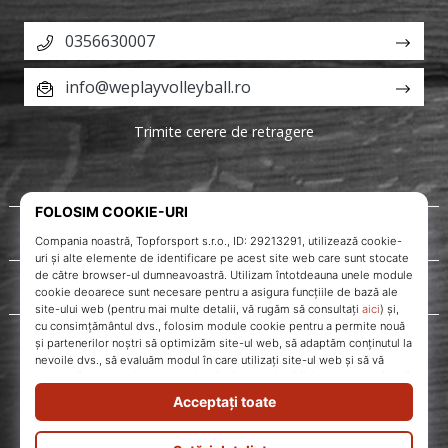
0356630007
info@weplayvolleyball.ro
Trimite cerere de retragere
Despre noi
Servicii clienți
WePlayVolleyball.ro