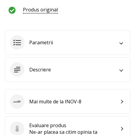
al
voleiului
Produs original
ca
și
noi?
Alătură-
te
Parametrii
nouă
ca
Ambasador
al
Descriere
brandului.
Afiseaza
Mai multe de la INOV-8
INOV-8
toate
articolele
Evaluare produs
Evaluare produs
Ne-ar placea sa citim opinia ta