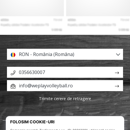
RON - România (Româna)
0356630007
info@weplayvolleyball.ro
Trimite cerere de retragere
Despre noi