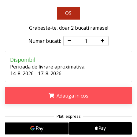
perfect!
Găsesti
OS
pantofi,
…
Grabeste-te, doar
2 bucati ramase
!
Numar bucati:
11. 8. 2022
•
2 min. de lectura
Disponibil
Devino
Perioada de livrare aproximativa:
Ambasador
14. 8. 2026 - 17. 8. 2026
al
brandului
nostru
Adauga in cos
de
volei
.
.
.
Ești
un
fan