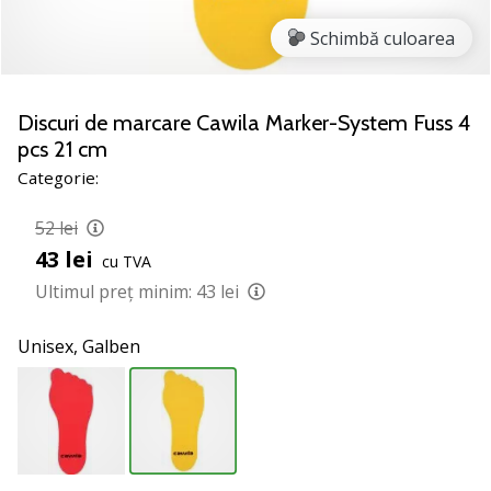
jucătorii
Schimbă culoarea
de
volei
Cadouri
Discuri de marcare Cawila Marker-System Fuss 4
de
pcs 21 cm
Crăciun
Categorie:
pentru
jucătorii
52 lei
de
volei
43 lei
cu TVA
-
Ultimul preț minim:
43 lei
Lăsați-
ne
Unisex,
Galben
să
te
ajutăm
să
alegi
cadoul