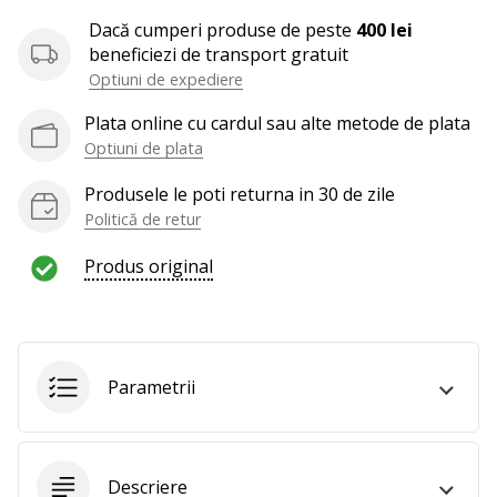
al
voleiului
Dacă cumperi produse de peste
400 lei
ca
beneficiezi de transport gratuit
și
Optiuni de expediere
noi?
Plata online cu cardul sau alte metode de plata
Alătură-
Optiuni de plata
te
nouă
Produsele le poti returna in 30 de zile
ca
Politică de retur
Ambasador
al
Produs original
brandului.
Afiseaza
Parametrii
toate
articolele
Descriere