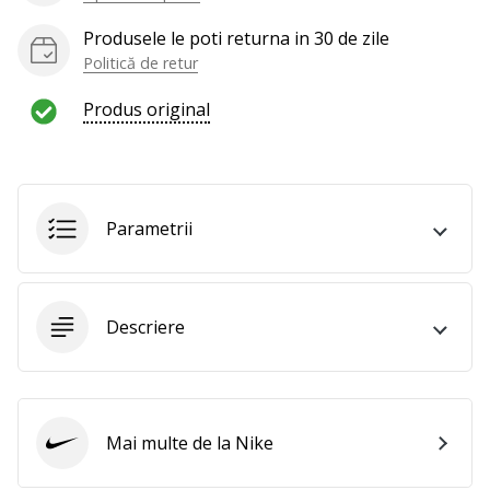
al
voleiului
Produsele le poti returna in 30 de zile
ca
Politică de retur
și
noi?
Produs original
Alătură-
te
nouă
ca
Ambasador
Parametrii
al
brandului.
Descriere
Afiseaza
toate
articolele
Mai multe de la Nike
Nike