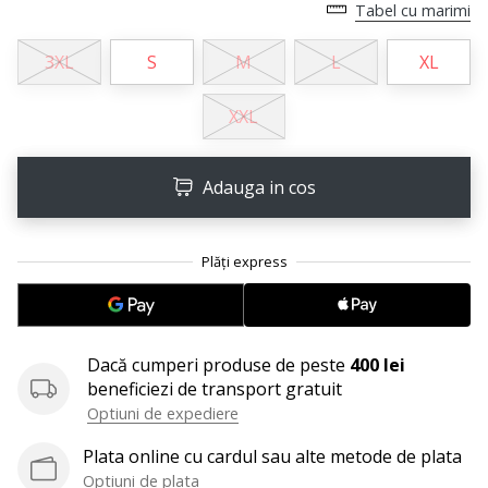
perfect!
Tabel cu marimi
Găsesti
pantofi,
3XL
S
M
L
XL
…
XXL
11. 8. 2022
•
Adauga in cos
2 min. de lectura
Devino
Ambasador
al
brandului
nostru
de
Dacă cumperi produse de peste
400 lei
volei
beneficiezi de transport gratuit
Optiuni de expediere
Ești
un
Plata online cu cardul sau alte metode de plata
fan
Optiuni de plata