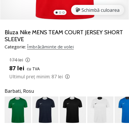
jucătorii
Schimbă culoarea
de
volei
Cadouri
Bluza Nike MENS TEAM COURT JERSEY SHORT
de
SLEEVE
Crăciun
Categorie:
Îmbrăcăminte de volei
pentru
jucătorii
174 lei
de
volei
87 lei
cu TVA
-
Ultimul preț minim:
87 lei
Lăsați-
ne
Barbati,
Rosu
să
te
ajutăm
să
alegi
cadoul