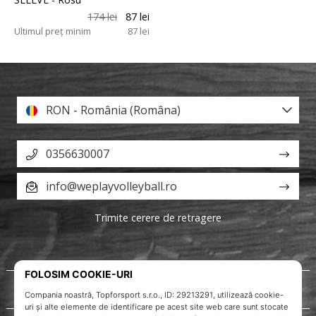
174 lei
87 lei
Ultimul preț minim
87 lei
RON - România (Româna)
0356630007
info@weplayvolleyball.ro
Trimite cerere de retragere
Despre noi