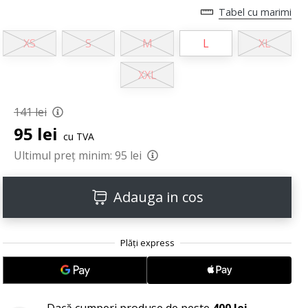
Tabel cu marimi
XS
S
M
L
XL
XXL
141 lei
95 lei
cu TVA
Ultimul preț minim:
95 lei
Adauga in cos