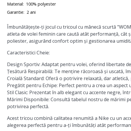
Material:
100% polyester
Garantie:
2 ani
Îmbunătățește-ți jocul cu tricoul cu mânecă scurtă "WO
atleta de volei feminin care caută atât performanță, cât și 
poliester, asigurând confort optim și gestionarea umidităț
Caracteristici Cheie:
Design Sportiv:
Adaptat pentru volei, oferind libertate de
Țesătură Respirabilă:
Te menține răcoroasă și uscată, î
Croială Standard:
Oferă o potrivire relaxată, dar atletică
Pregătit pentru Echipe:
Perfect pentru a crea un aspect un
Stil Clasic:
Prezentat în alb elegant cu accente negre, într
Mărimi Disponibile:
Consultă tabelul nostru de mărimi pe
potrivirea perfectă.
Acest tricou combină calitatea renumită a Nike cu un accen
alegerea perfectă pentru a-ți îmbunătăți atât performanța,