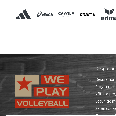
Despre no
Despre noi
Program am
Affiliate pr
Locuri de mu
Setari cooki
Termeni si C