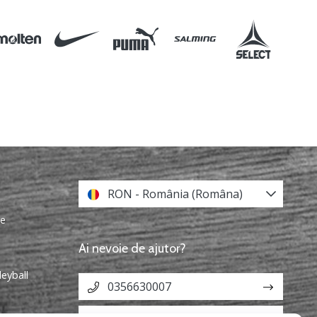
RON - România (Româna)
re
Ai nevoie de ajutor?
leyball
0356630007