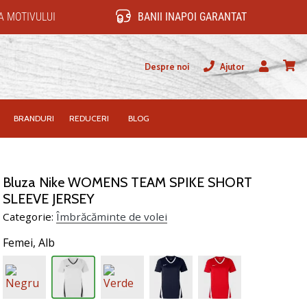
 MOTIVULUI
BANII INAPOI GARANTAT
Despre noi
Ajutor
Utilizator
Cos
BRANDURI
REDUCERI
BLOG
Bluza Nike WOMENS TEAM SPIKE SHORT
SLEEVE JERSEY
Categorie:
Îmbrăcăminte de volei
Femei,
Alb