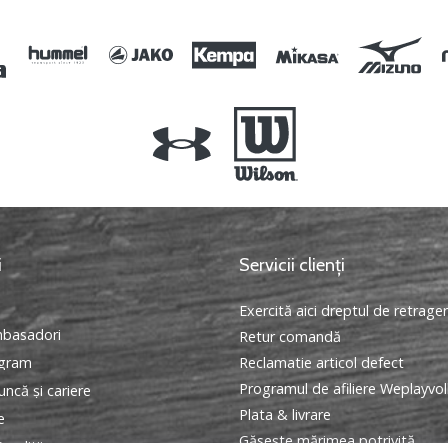
i
Servicii clienți
Exercită aici dreptul de retrage
basadori
Retur comandă
ogram
Reclamatie articol defect
Programul de afiliere Weplayvol
ncă și cariere
Plata & livrare
e
Găseşte mărimea potrivită
onditii