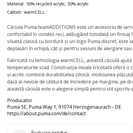
Material:
50% recycled acrylic, 50% acrylic
Calitati:
warmCELL
Căciula Puma teamADDITIONS este un accesoriu de iarnă 
confortabil în condiții reci, adăugând totodată un finisaj 
siluetă clasică cu bordură și un logo Puma discret, este l
deplasări în echipă, cât și pentru sesiuni de alergare sau 
Fabricată cu tehnologia warmCELL, această căciulă ajută la
temperaturile scad. Construcția moale tricotată oferă o cro
și acrilic combină durabilitatea zilnică, moliciunea plăcu
dacă ai nevoie de căldură de încredere pe margine, pe dr
această căciulă este o alegere simplă pentru stil sportiv ș
Producator
Puma SE
, Puma Way 1, 91074 Herzogenaurach - DE
https://about.puma.com/de/contact
Evaluare produs