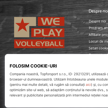
Despre no
Despre noi
Program am
Affiliate pr
Locuri de mu
Setari cooki
Termeni si C
WePlayVolleyball.ro