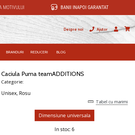
 MOTIVULUI
BANII INAPOI GARANTAT
Despre noi
Ajutor
Utilizator
Cos
BRANDURI
REDUCERI
BLOG
Caciula Puma teamADDITIONS
Categorie:
Unisex,
Rosu
Tabel cu marimi
Dimensiune universala
In stoc: 6