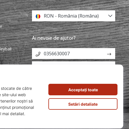
RON - România (Româna)
re
Ai nevoie de ajutor?
leyball
0356630007
info@weplayvolleyball.ro