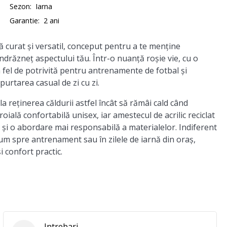
Sezon:
Iarna
Garantie:
2 ani
curat și versatil, conceput pentru a te menține
îndrăzneț aspectului tău. Într-o nuanță roșie vie, cu o
a fel de potrivită pentru antrenamente de fotbal și
purtarea casual de zi cu zi.
 reținerea căldurii astfel încât să rămâi cald când
ială confortabilă unisex, iar amestecul de acrilic reciclat
tă și o abordare mai responsabilă a materialelor. Indiferent
um spre antrenament sau în zilele de iarnă din oraș,
i confort practic.
Intrebari