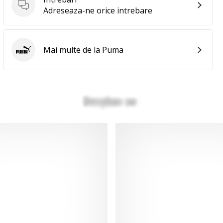
Intrebari
Adreseaza-ne orice intrebare
Mai multe de la Puma
Puma