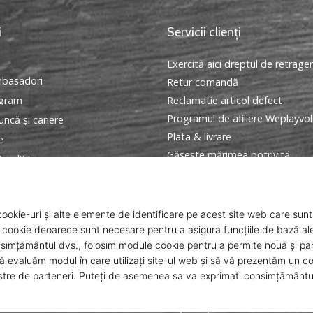
i
Servicii clienți
Exercită aici dreptul de retrage
basadori
Retur comandă
ogram
Reclamatie articol defect
Programul de afiliere Weplayvol
ncă și cariere
Plata & livrare
e
Găseşte mărimea potrivită
onditii
Contact
Intrebari frecvente
Politica de confidentialitate
Programul Ambasador
ANPC
© 2010 – 2026
WePlayVolleyball.ro