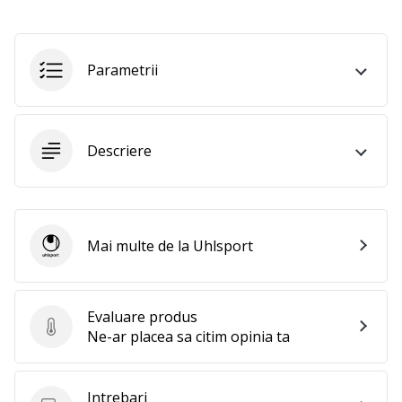
perfect!
Găsesti
pantofi,
…
Parametrii
11. 8. 2022
•
Descriere
2 min. de lectura
Devino
Ambasador
al
Mai multe de la Uhlsport
brandului
Uhlsport
nostru
de
Evaluare produs
volei
Evaluare produs
Ne-ar placea sa citim opinia ta
Ești
un
fan
Intrebari