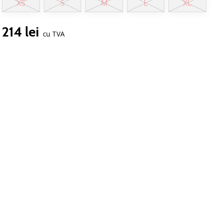
XS
S
M
L
XL
214 lei
cu TVA