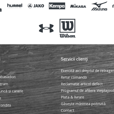
i
Servicii clienți
Exercită aici dreptul de retrage
basadori
Retur comandă
ogram
Reclamatie articol defect
Programul de afiliere Weplayvol
ncă și cariere
Plata & livrare
e
Găseşte mărimea potrivită
onditii
Contact