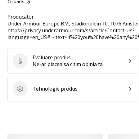
Culoare:
gri
Producator
Under Armour Europe B.V.
, Stadionplein 10, 1076 Amste
https://privacy.underarmour.com/s/article/Contact-Us?
language=en_US#:~:text=If%20you%20have%20any%2
Evaluare produs
Evaluare produs
Ne-ar placea sa citim opinia ta
Tehnologie produs
Tehnologie produs