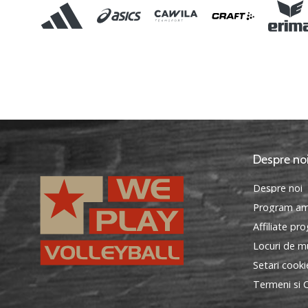
Despre no
Despre noi
Program am
Affiliate pr
Locuri de mu
Setari cooki
Termeni si C
WePlayVolleyball.ro