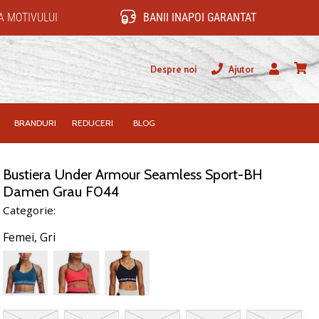
 MOTIVULUI
BANII INAPOI GARANTAT
Despre noi
Ajutor
Utilizator
Cos
BRANDURI
REDUCERI
BLOG
Bustiera Under Armour Seamless Sport-BH
Damen Grau F044
Categorie:
Femei,
Gri