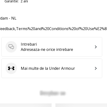
Garantie:
2 ani
rdam - NL
0feedback,Terms%20and%20Conditions%20of%20Use%E2%
Intrebari
Intrebari
Adreseaza-ne orice intrebare
Mai multe de la Under Armour
Under Armour