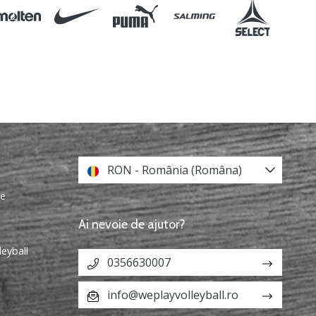
RON - România (Româna)
re
Ai nevoie de ajutor?
leyball
0356630007
info@weplayvolleyball.ro