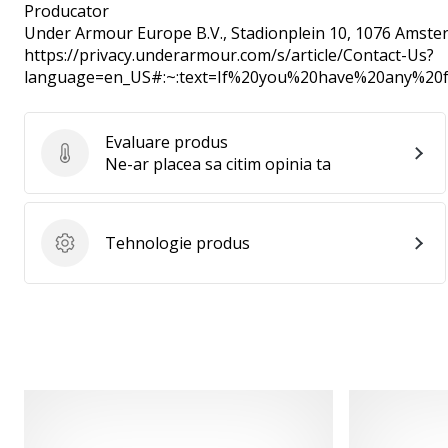
Producator
Under Armour Europe B.V.
, Stadionplein 10, 1076 Amste
https://privacy.underarmour.com/s/article/Contact-Us?
language=en_US#:~:text=If%20you%20have%20any%2
Evaluare produs
Evaluare produs
Ne-ar placea sa citim opinia ta
Tehnologie produs
Tehnologie produs