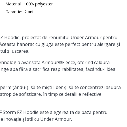
Material:
100% polyester
Garantie:
2 ani
FZ Hoodie, proiectat de renumitul Under Armour pentru
a. Această hanorac cu glugă este perfect pentru alergare și
tul și uscarea.
tehnologia avansată Armour®Fleece, oferind căldură
ge apa fără a sacrifica respirabilitatea, făcându-l ideal
permițându-ți să te miști liber și să te concentrezi asupra
p de sofisticare, în timp ce detaliile reflective
 AF Storm FZ Hoodie este alegerea ta de bază pentru
e inovație și stil cu Under Armour.