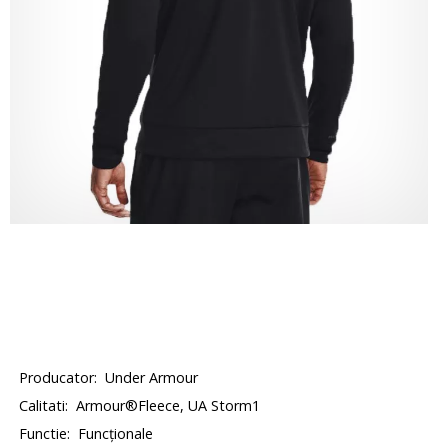
Producator:
Under Armour
Calitati:
Armour®Fleece, UA Storm1
Functie:
Funcționale