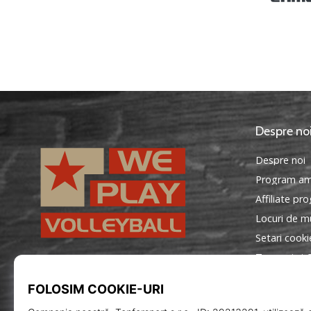
Despre no
Despre noi
Program am
Affiliate pr
Locuri de mu
Setari cooki
Termeni si C
WePlayVolleyball.ro