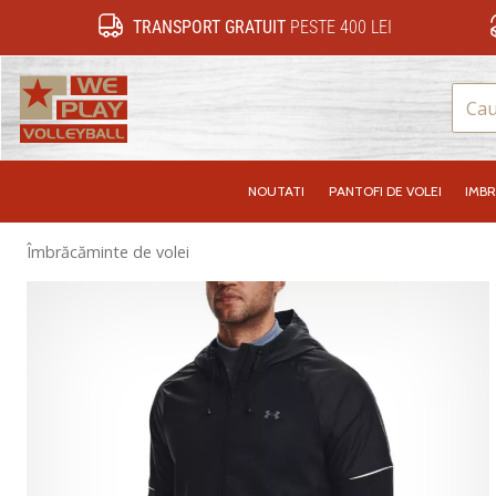
TRANSPORT GRATUIT
PESTE 400 LEI
WePlayVolleyball.ro
NOUTATI
PANTOFI DE VOLEI
IMB
Îmbrăcăminte de volei