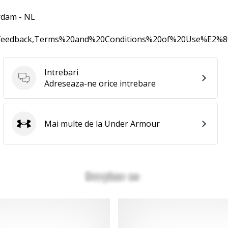
rdam - NL
0feedback,Terms%20and%20Conditions%20of%20Use%E2%
Intrebari
Intrebari
Adreseaza-ne orice intrebare
Mai multe de la Under Armour
Under Armour