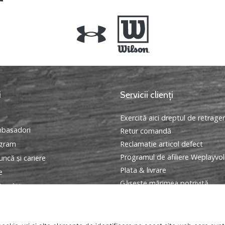
i
Servicii clienți
Exercită aici dreptul de retrage
basadori
Retur comandă
ogram
Reclamatie articol defect
Programul de afiliere Weplayvol
ncă și cariere
Plata & livrare
e
Găseşte mărimea potrivită
onditii
Contact
Intrebari frecvente
Politica de confidentialitate