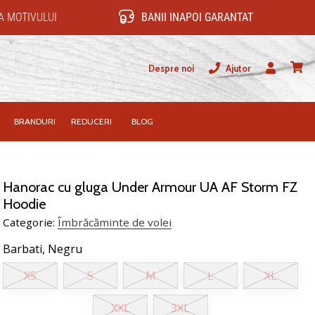
 MOTIVULUI
BANII INAPOI GARANTAT
Despre noi
Ajutor
Utilizator
Cos
BRANDURI
REDUCERI
BLOG
Hanorac cu gluga Under Armour UA AF Storm FZ
Hoodie
Categorie:
Îmbrăcăminte de volei
Barbati,
Negru
XS
S
M
L
XL
XXL
3XL