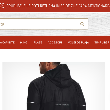
PRODUSELE LE POTI RETURNA IN 30 DE ZILE
FARA MENTIONAREA
Cauta
RACAMINTE
MINGI
PLASE
ACCESORII
VOLEI DE PLAJA
TIMP LIBER