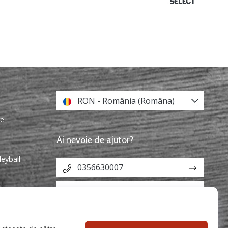
RON - România (Româna)
re
Ai nevoie de ajutor?
leyball
0356630007
info@weplayvolleyball.ro