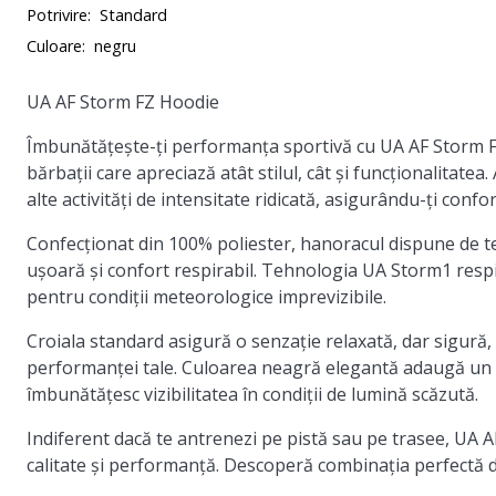
Potrivire:
Standard
Culoare:
negru
UA AF Storm FZ Hoodie
Îmbunătățește-ți performanța sportivă cu UA AF Storm 
bărbații care apreciază atât stilul, cât și funcționalitate
alte activități de intensitate ridicată, asigurându-ți confor
Confecționat din 100% poliester, hanoracul dispune de 
ușoară și confort respirabil. Tehnologia UA Storm1 respin
pentru condiții meteorologice imprevizibile.
Croiala standard asigură o senzație relaxată, dar sigură, 
performanței tale. Culoarea neagră elegantă adaugă un stro
îmbunătățesc vizibilitatea în condiții de lumină scăzută.
Indiferent dacă te antrenezi pe pistă sau pe trasee, UA
calitate și performanță. Descoperă combinația perfectă d