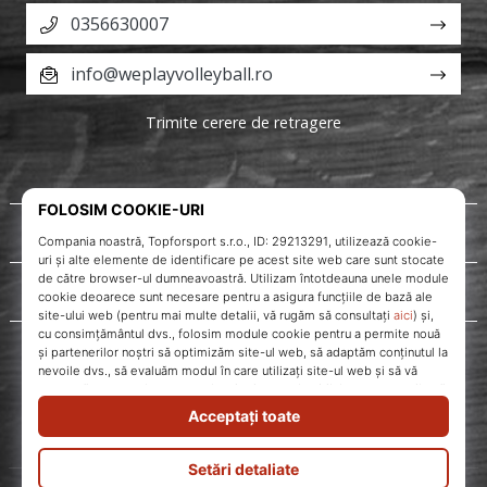
0356630007
info@weplayvolleyball.ro
Trimite cerere de retragere
Despre noi
Servicii clienți
WePlayVolleyball.ro