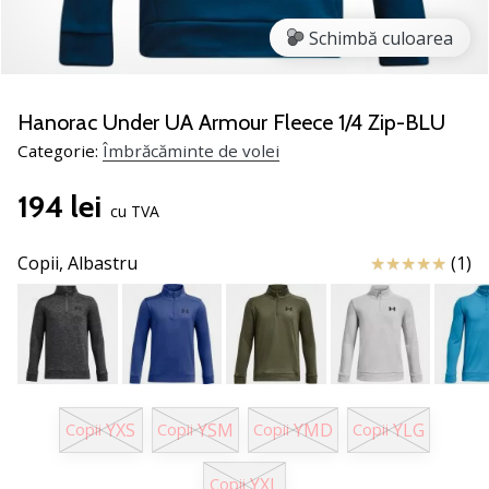
jucătorii
Schimbă culoarea
de
volei
Cadouri
Hanorac Under UA Armour Fleece 1/4 Zip-BLU
de
Categorie:
Îmbrăcăminte de volei
Crăciun
pentru
194 lei
jucătorii
cu TVA
de
volei
Review
Copii,
Albastru
(1)
-
Lăsați-
ne
să
te
ajutăm
să
YXS
YSM
YMD
YLG
Copii
Copii
Copii
Copii
alegi
cadoul
YXL
Copii