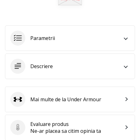
perfect!
Găsesti
pantofi,
…
Parametrii
11. 8. 2022
•
2 min. de lectura
Devino
Descriere
Ambasador
al
brandului
nostru
Mai multe de la Under Armour
Under Armour
de
volei
Ești
Evaluare produs
un
Evaluare produs
Ne-ar placea sa citim opinia ta
fan