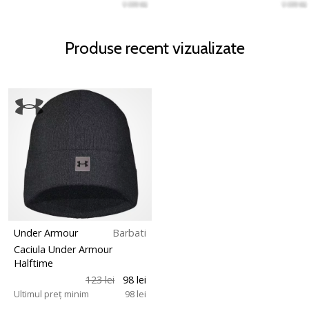
Produse recent vizualizate
Under Armour
Barbati
Caciula Under Armour
Halftime
123 lei
98 lei
Ultimul preț minim
98 lei