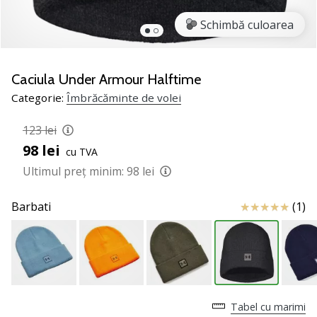
jucătorii
Schimbă culoarea
de
volei
Cadouri
Caciula Under Armour Halftime
de
Categorie:
Îmbrăcăminte de volei
Crăciun
pentru
123 lei
jucătorii
de
98 lei
cu TVA
volei
Ultimul preț minim:
98 lei
-
Lăsați-
Review
Barbati
(1)
ne
să
te
ajutăm
să
alegi
cadoul
Tabel cu marimi