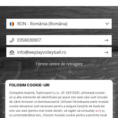
RON - România (Româna)
0356630007
info@weplayvolleyball.ro
Trimite cerere de retragere
Despre noi
Servicii clienți