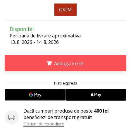
perfect!
Găsesti
OSFM
pantofi,
…
Disponibil
Perioada de livrare aproximativa:
11. 8. 2022
13. 8. 2026 - 14. 8. 2026
•
2 min. de lectura
Devino
Adauga in cos
Ambasador
al
.
.
.
brandului
nostru
de
volei
Dacă cumperi produse de peste
400 lei
Ești
beneficiezi de transport gratuit
un
Optiuni de expediere
fan