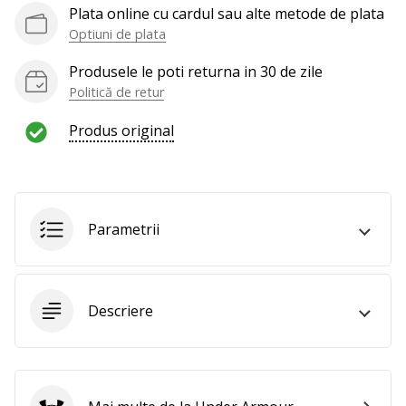
al
Plata online cu cardul sau alte metode de plata
voleiului
Optiuni de plata
ca
și
Produsele le poti returna in 30 de zile
noi?
Politică de retur
Alătură-
te
Produs original
nouă
ca
Ambasador
al
brandului.
Parametrii
Afiseaza
Descriere
toate
articolele