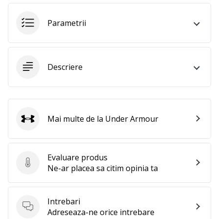
al
voleiului
Parametrii
ca
și
noi?
Alătură-
te
Descriere
nouă
ca
Ambasador
al
Mai multe de la Under Armour
brandului.
Under Armour
Evaluare produs
Afiseaza
Evaluare produs
Ne-ar placea sa citim opinia ta
toate
articolele
Intrebari
Intrebari
Adreseaza-ne orice intrebare