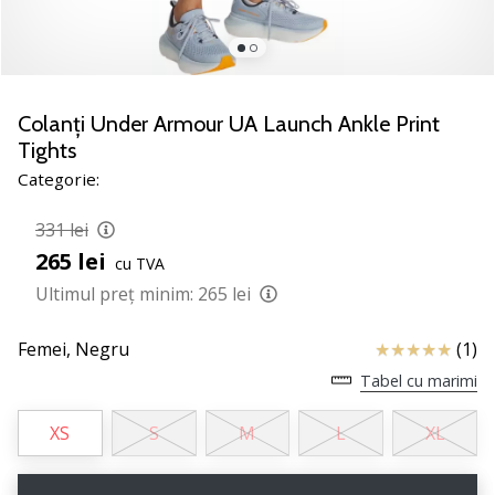
jucătorii
de
volei
Cadouri
Colanți Under Armour UA Launch Ankle Print
de
Tights
Crăciun
Categorie:
pentru
jucătorii
331 lei
de
volei
265 lei
cu TVA
-
Ultimul preț minim:
265 lei
Lăsați-
ne
Review
Femei,
Negru
(1)
să
te
Tabel cu marimi
ajutăm
să
XS
S
M
L
XL
alegi
cadoul