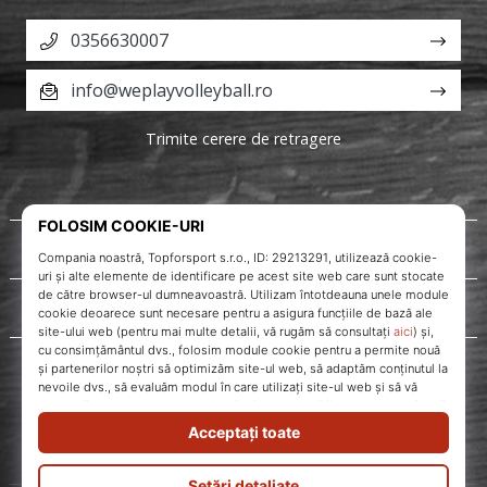
0356630007
info@weplayvolleyball.ro
Trimite cerere de retragere
Despre noi
Servicii clienți
WePlayVolleyball.ro