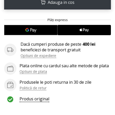
perfect!
Adauga in cos
Găsesti
pantofi,
…
11. 8. 2022
•
Dacă cumperi produse de peste
400 lei
2 min. de lectura
beneficiezi de transport gratuit
Devino
Optiuni de expediere
Ambasador
Plata online cu cardul sau alte metode de plata
al
Optiuni de plata
brandului
nostru
Produsele le poti returna in 30 de zile
de
Politică de retur
volei
Ești
Produs original
un
fan