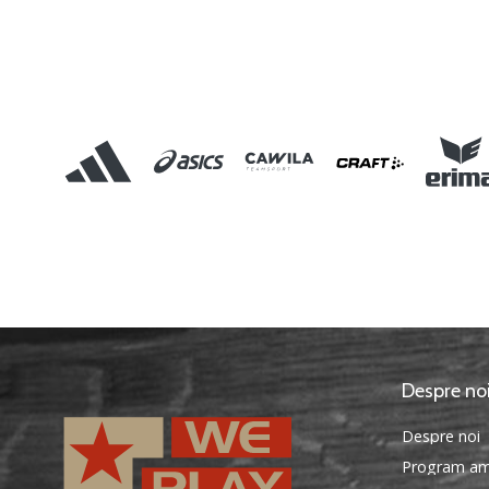
Despre no
Despre noi
Program am