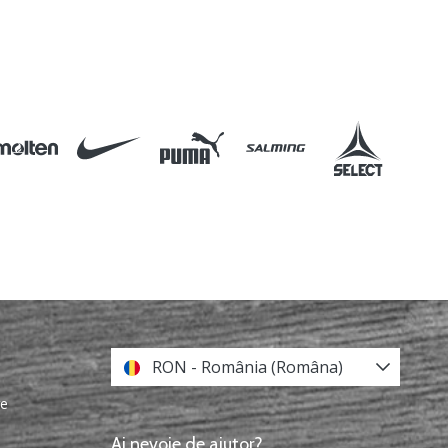
RON - România (Româna)
re
Ai nevoie de ajutor?