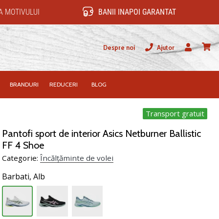
 MOTIVULUI
BANII INAPOI GARANTAT
Despre noi
Ajutor
Utilizator
Cos
BRANDURI
REDUCERI
BLOG
Transport gratuit
Pantofi sport de interior Asics Netburner Ballistic
FF 4 Shoe
Categorie:
Încălțăminte de volei
Barbati,
Alb