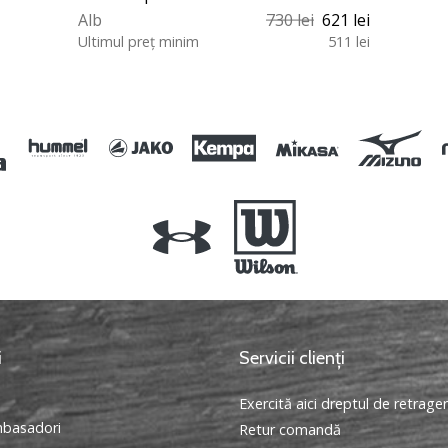
Alb
730 lei
621 lei
Ultimul preț minim
511 lei
40 40½ 41½ 42 42½ 43½ 44 44½
45 46 46½ 47 48 49
i
Servicii clienți
Exercită aici dreptul de retrage
basadori
Retur comandă