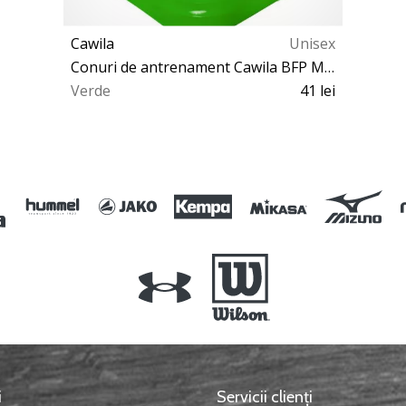
Cawila
Unisex
Conuri de antrenament Cawila BFP Marking cone PRO 40cm
Verde
41 lei
OS
i
Servicii clienți