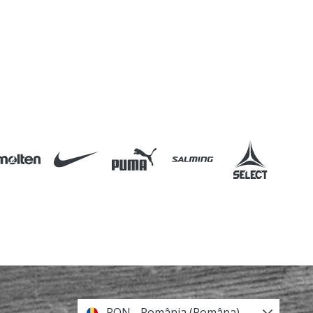
RON - România (Româna)