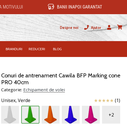
 MOTIVULUI
BANII INAPOI GARANTAT
Despre noi
Ajutor
Utilizator
Cos
BRANDURI
REDUCERI
BLOG
Conuri de antrenament Cawila BFP Marking cone
PRO 40cm
Categorie:
Echipament de volei
Review
Unisex,
Verde
(1)
+2