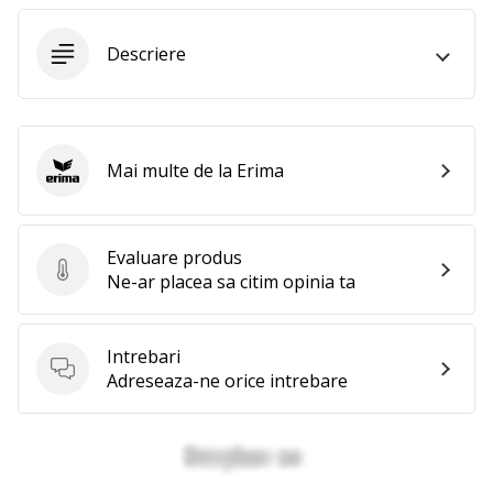
perfect!
Găsesti
pantofi,
Descriere
…
11. 8. 2022
Mai multe de la Erima
•
Erima
2 min. de lectura
Devino
Ambasador
Evaluare produs
Evaluare produs
Ne-ar placea sa citim opinia ta
al
brandului
nostru
Intrebari
de
Intrebari
Adreseaza-ne orice intrebare
volei
Ești
un
fan