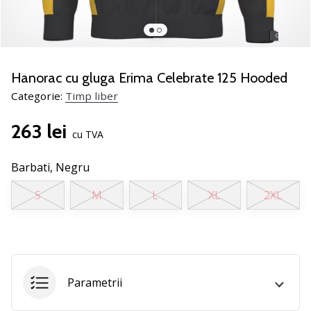
jucătorii
de
volei
Cadouri
Hanorac cu gluga Erima Celebrate 125 Hooded
de
Categorie:
Timp liber
Crăciun
pentru
263 lei
jucătorii
cu TVA
de
volei
Barbati,
Negru
-
Lăsați-
S
M
L
XL
2XL
ne
să
te
ajutăm
să
alegi
Parametrii
cadoul