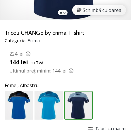
jucătorii
Schimbă culoarea
de
volei
Cadouri
Tricou CHANGE by erima T-shirt
de
Categorie:
Erima
Crăciun
pentru
224 lei
jucătorii
de
144 lei
cu TVA
volei
Ultimul preț minim:
144 lei
-
Lăsați-
Femei,
Albastru
ne
să
te
ajutăm
să
alegi
cadoul
Tabel cu marimi