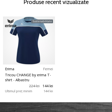
Produse recent vizualizate
Sustenabilitate
Erima
Femei
Tricou CHANGE by erima T-
shirt
- Albastru
224 lei
144 lei
Ultimul preț minim
144 lei