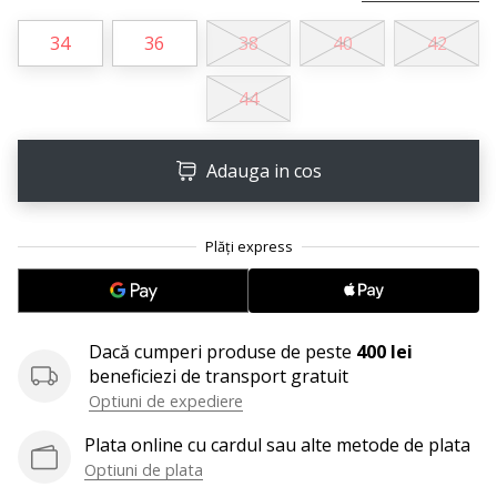
perfect!
Găsesti
34
36
38
40
42
pantofi,
…
44
11. 8. 2022
Adauga in cos
•
2 min. de lectura
Devino
Ambasador
al
brandului
nostru
Dacă cumperi produse de peste
400 lei
de
beneficiezi de transport gratuit
volei
Optiuni de expediere
Ești
Plata online cu cardul sau alte metode de plata
un
Optiuni de plata
fan