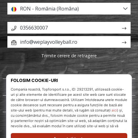
RON - România (Româna)
0356630007
info@weplayvolleyball.ro
Trimite cerere de retragere
Despre noi
Servicii clienți