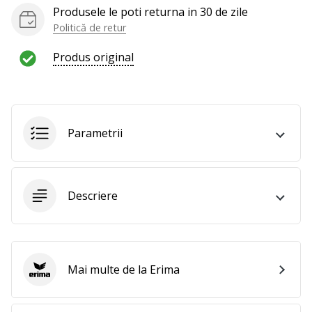
al
Produsele le poti returna in 30 de zile
voleiului
Politică de retur
ca
și
Produs original
noi?
Alătură-
te
nouă
ca
Parametrii
Ambasador
al
brandului.
Descriere
Afiseaza
toate
articolele
Mai multe de la Erima
Erima