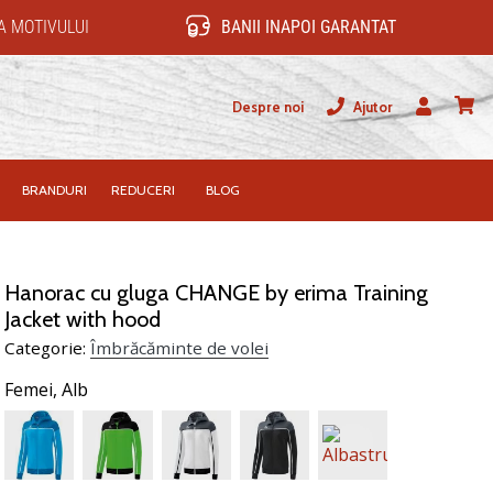
 MOTIVULUI
BANII INAPOI GARANTAT
Despre noi
Ajutor
Utilizator
Cos
BRANDURI
REDUCERI
BLOG
Hanorac cu gluga CHANGE by erima Training
Jacket with hood
Categorie:
Îmbrăcăminte de volei
Femei,
Alb