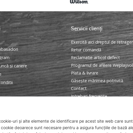
i
Servicii clienți
Exercită aici dreptul de retrage
basadori
Retur comandă
ogram
Reclamatie articol defect
Programul de afiliere Weplayvol
ncă și cariere
Plata & livrare
e
Găseşte mărimea potrivită
onditii
Contact
Intrebari frecvente
Politica de confidentialitate
Programul Ambasador
ANPC