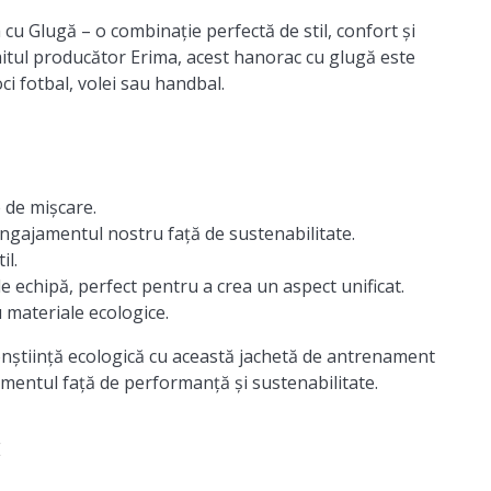
 cu Glugă
– o combinație perfectă de stil, confort și
mitul producător Erima, acest hanorac cu glugă este
oci fotbal, volei sau handbal.
 de mișcare.
 angajamentul nostru față de sustenabilitate.
il.
e echipă, perfect pentru a crea un aspect unificat.
 materiale ecologice.
onștiință ecologică cu această jachetă de antrenament
ajamentul față de performanță și sustenabilitate.
E