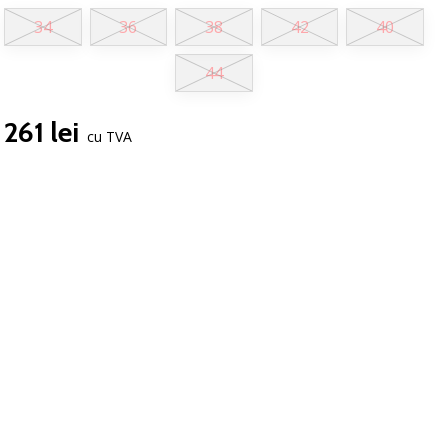
34
36
38
42
40
44
261 lei
cu TVA