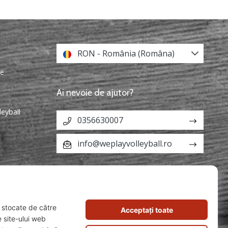
RON - România (Româna)
re
Ai nevoie de ajutor?
leyball
0356630007
info@weplayvolleyball.ro