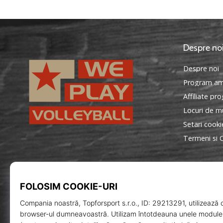
Despre no
Despre noi
Program am
Affiliate pr
Locuri de mu
Setari cooki
Termeni si C
WePlayVolleyball.ro