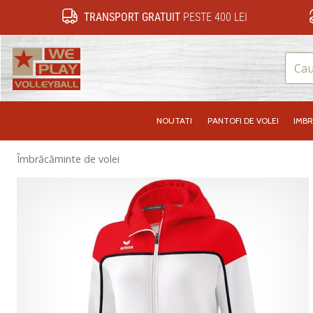
TRANSPORT GRATUIT
PESTE 400 LEI
WePlayVolleyball.ro
NOUTATI
PANTOFI DE VOLEI
IMB
Îmbrăcăminte de volei