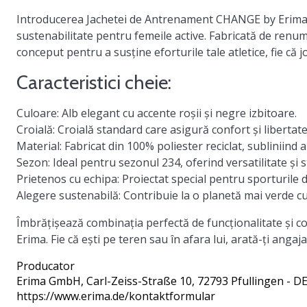
Introducerea
Jachetei de Antrenament CHANGE by Erima
sustenabilitate pentru femeile active. Fabricată de renu
conceput pentru a susține eforturile tale atletice, fie că j
Caracteristici cheie:
Culoare:
Alb elegant cu accente roșii și negre izbitoare.
Croială:
Croială standard care asigură confort și libertate
Material:
Fabricat din 100% poliester reciclat, subliniind
Sezon:
Ideal pentru sezonul 234, oferind versatilitate și st
Prietenos cu echipa:
Proiectat special pentru sporturile d
Alegere sustenabilă:
Contribuie la o planetă mai verde cu
Îmbrățișează combinația perfectă de funcționalitate și c
Erima. Fie că ești pe teren sau în afara lui, arată-ți ang
Producator
Erima GmbH
, Carl-Zeiss-Straße 10, 72793 Pfullingen - D
https://www.erima.de/kontaktformular