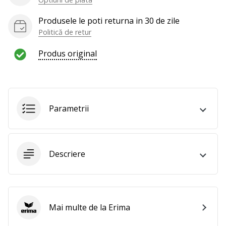
al
voleiului
Produsele le poti returna in 30 de zile
ca
Politică de retur
și
noi?
Produs original
Alătură-
te
nouă
ca
Ambasador
Parametrii
al
brandului.
Descriere
Afiseaza
toate
articolele
Mai multe de la Erima
Erima