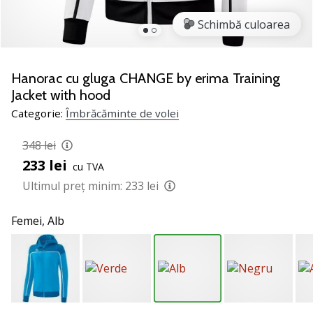
jucătorii
Schimbă culoarea
de
volei
Cadouri
Hanorac cu gluga CHANGE by erima Training
de
Jacket with hood
Crăciun
Categorie:
Îmbrăcăminte de volei
pentru
jucătorii
348 lei
de
volei
233 lei
cu TVA
-
Ultimul preț minim:
233 lei
Lăsați-
ne
Femei,
Alb
să
te
ajutăm
să
alegi
cadoul