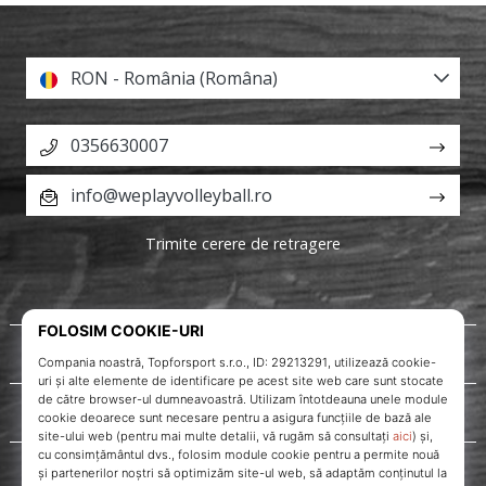
RON - România (Româna)
0356630007
info@weplayvolleyball.ro
Trimite cerere de retragere
Despre noi
Servicii clienți