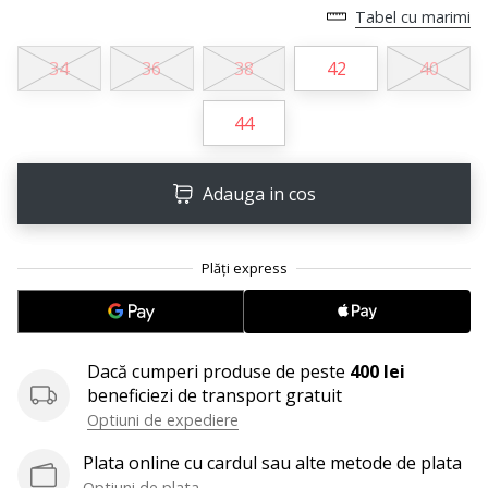
perfect!
Tabel cu marimi
Găsesti
pantofi,
34
36
38
42
40
…
44
11. 8. 2022
•
Adauga in cos
2 min. de lectura
Devino
Ambasador
al
brandului
nostru
de
Dacă cumperi produse de peste
400 lei
volei
beneficiezi de transport gratuit
Ești
Optiuni de expediere
un
Plata online cu cardul sau alte metode de plata
fan
Optiuni de plata