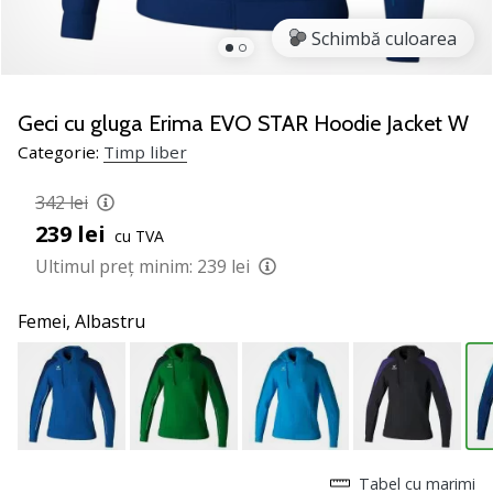
jucătorii
Schimbă culoarea
de
volei
Cadouri
Geci cu gluga Erima EVO STAR Hoodie Jacket W
de
Categorie:
Timp liber
Crăciun
pentru
342 lei
jucătorii
de
239 lei
cu TVA
volei
Ultimul preț minim:
239 lei
-
Lăsați-
Femei,
Albastru
ne
să
te
ajutăm
să
alegi
cadoul
Tabel cu marimi