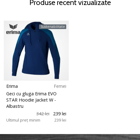
Produse recent vizualizate
Sustenabilitate
Erima
Femei
Geci cu gluga Erima EVO
STAR Hoodie Jacket W
-
Albastru
342 lei
239 lei
Ultimul preț minim
239 lei