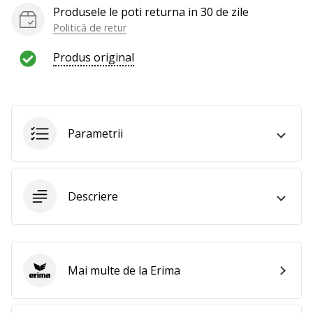
al
Produsele le poti returna in 30 de zile
voleiului
Politică de retur
ca
și
Produs original
noi?
Alătură-
te
nouă
ca
Parametrii
Ambasador
al
brandului.
Descriere
Afiseaza
toate
articolele
Mai multe de la Erima
Erima