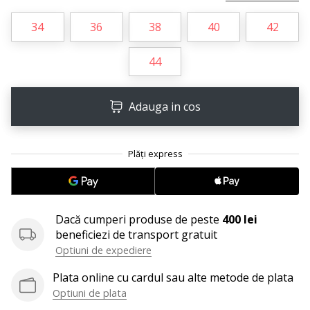
perfect!
Găsesti
34
36
38
40
42
pantofi,
…
44
11. 8. 2022
Adauga in cos
•
2 min. de lectura
Devino
Ambasador
al
brandului
nostru
Dacă cumperi produse de peste
400 lei
de
beneficiezi de transport gratuit
volei
Optiuni de expediere
Ești
Plata online cu cardul sau alte metode de plata
un
Optiuni de plata
fan