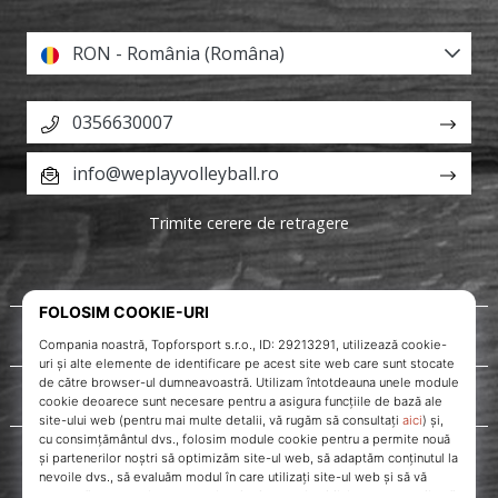
RON - România (Româna)
0356630007
info@weplayvolleyball.ro
Trimite cerere de retragere
Despre noi
Servicii clienți