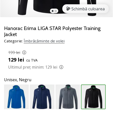
jucătorii
Schimbă culoarea
de
volei
Cadouri
Hanorac Erima LIGA STAR Polyester Training
de
Jacket
Crăciun
Categorie:
Îmbrăcăminte de volei
pentru
jucătorii
199 lei
de
volei
129 lei
cu TVA
-
Ultimul preț minim:
129 lei
Lăsați-
ne
Unisex,
Negru
să
te
ajutăm
să
alegi
cadoul