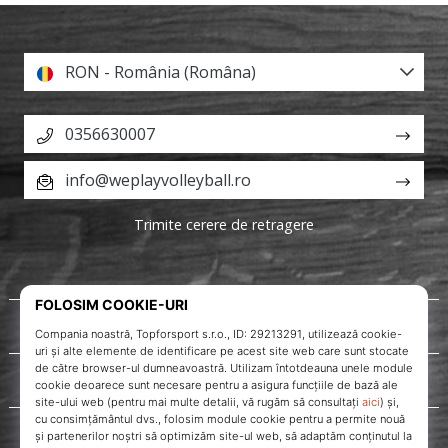
RON - România (Româna)
0356630007
info@weplayvolleyball.ro
Trimite cerere de retragere
Despre noi
Servicii clienți