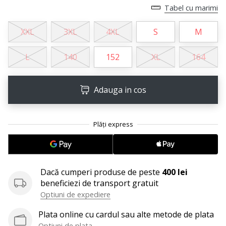
perfect!
Tabel cu marimi
Găsesti
pantofi,
XXL
3XL
4XL
S
M
…
L
140
152
XL
164
11. 8. 2022
•
Adauga in cos
2 min. de lectura
Devino
Ambasador
al
brandului
nostru
de
Dacă cumperi produse de peste
400 lei
volei
beneficiezi de transport gratuit
Ești
Optiuni de expediere
un
Plata online cu cardul sau alte metode de plata
fan
Optiuni de plata