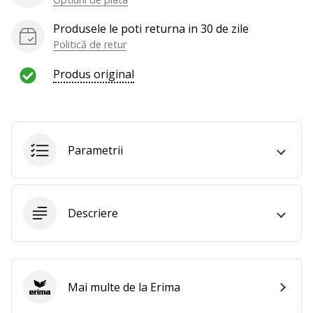
al
voleiului
Produsele le poti returna in 30 de zile
ca
Politică de retur
și
noi?
Produs original
Alătură-
te
nouă
ca
Ambasador
Parametrii
al
brandului.
Descriere
Afiseaza
toate
articolele
Mai multe de la Erima
Erima