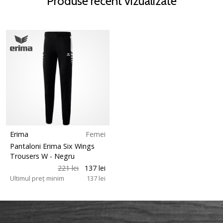
Produse recent vizualizate
Erima
Femei
Pantaloni Erima Six Wings
Trousers W
- Negru
221 lei
137 lei
Ultimul preț minim
137 lei