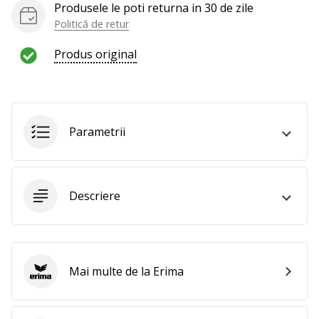
al
Produsele le poti returna in 30 de zile
voleiului
Politică de retur
ca
și
Produs original
noi?
Alătură-
te
nouă
ca
Parametrii
Ambasador
al
brandului.
Descriere
Afiseaza
toate
articolele
Mai multe de la Erima
Erima