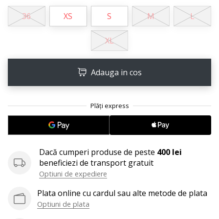
perfect!
Găsesti
36
XS
S
M
L
pantofi,
…
XL
11. 8. 2022
Adauga in cos
•
2 min. de lectura
Devino
Ambasador
al
brandului
nostru
Dacă cumperi produse de peste
400 lei
de
beneficiezi de transport gratuit
volei
Optiuni de expediere
Ești
Plata online cu cardul sau alte metode de plata
un
Optiuni de plata
fan