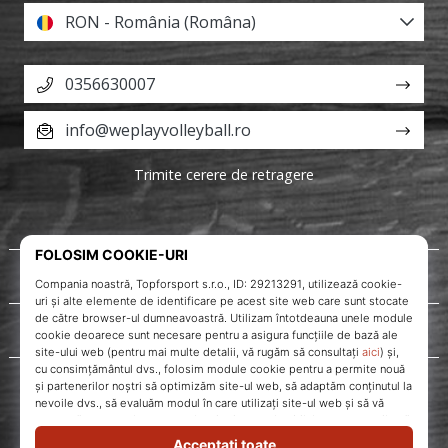
RON - România (Româna)
0356630007
info@weplayvolleyball.ro
Trimite cerere de retragere
Despre noi
Servicii clienți