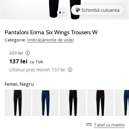
jucătorii
Schimbă culoarea
de
volei
Cadouri
Pantaloni Erima Six Wings Trousers W
de
Categorie:
Îmbrăcăminte de volei
Crăciun
pentru
221 lei
jucătorii
de
137 lei
cu TVA
volei
Ultimul preț minim:
137 lei
-
Lăsați-
Femei,
Negru
ne
să
te
ajutăm
să
alegi
cadoul
Tabel cu marimi