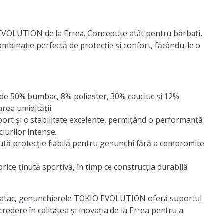
 EVOLUTION de la Errea. Concepute atât pentru bărbați,
mbinație perfectă de protecție și confort, făcându-le o
de 50% bumbac, 8% poliester, 30% cauciuc și 12%
rea umidității.
rt și o stabilitate excelente, permițând o performanță
iurilor intense.
aută protecție fiabilă pentru genunchi fără a compromite
ce ținută sportivă, în timp ce construcția durabilă
un atac, genunchierele TOKIO EVOLUTION oferă suportul
credere în calitatea și inovația de la Errea pentru a