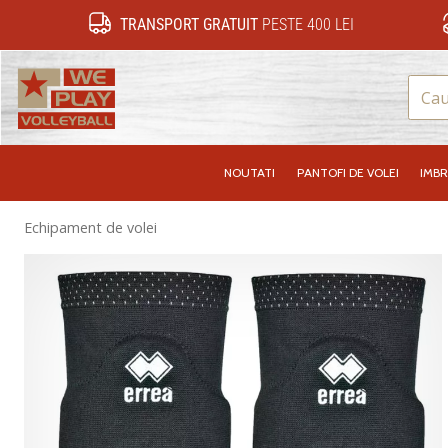
TRANSPORT GRATUIT
PESTE 400 LEI
WePlayVolleyball.ro
NOUTATI
PANTOFI DE VOLEI
IMB
Echipament de volei