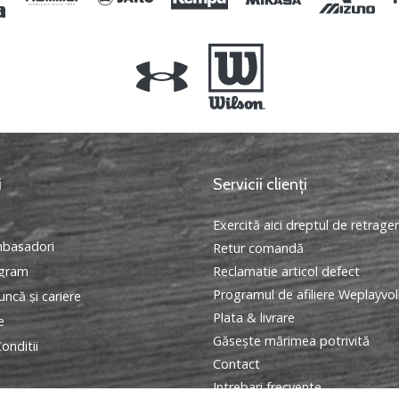
i
Servicii clienți
Exercită aici dreptul de retrage
basadori
Retur comandă
ogram
Reclamatie articol defect
Programul de afiliere Weplayvol
ncă și cariere
Plata & livrare
e
Găseşte mărimea potrivită
onditii
Contact
Intrebari frecvente