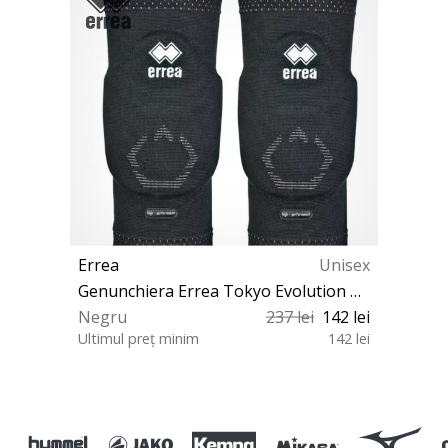
Errea
Unisex
Genunchiera Errea Tokyo Evolution Knee Pads
Negru
237 lei
142 lei
Ultimul preț minim
142 lei
XL S M L