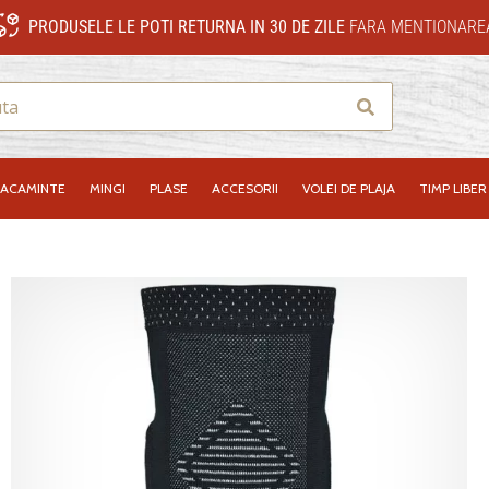
PRODUSELE LE POTI RETURNA IN 30 DE ZILE
FARA MENTIONAREA
Cauta
RACAMINTE
MINGI
PLASE
ACCESORII
VOLEI DE PLAJA
TIMP LIBER