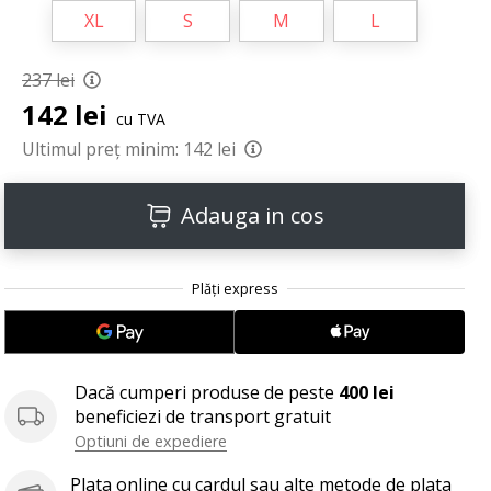
XL
S
M
L
237 lei
142 lei
cu TVA
Ultimul preț minim:
142 lei
Adauga in cos
Dacă cumperi produse de peste
400 lei
beneficiezi de transport gratuit
Optiuni de expediere
Plata online cu cardul sau alte metode de plata