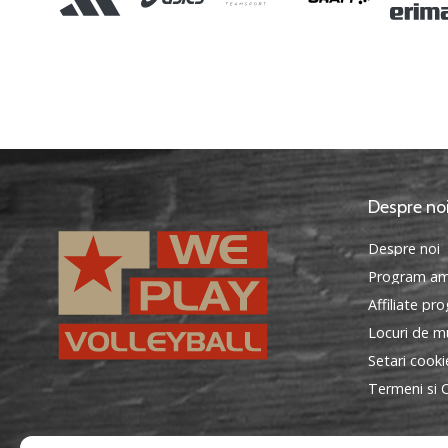
Despre no
Despre noi
Program am
Affiliate pr
Locuri de mu
Setari cooki
Termeni si C
WePlayVolleyball.ro