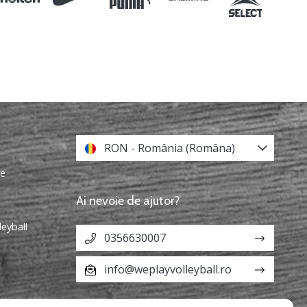
RON - România (Româna)
re
Ai nevoie de ajutor?
leyball
0356630007
info@weplayvolleyball.ro