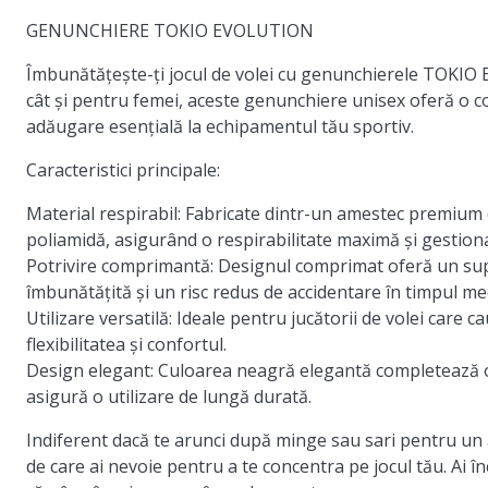
GENUNCHIERE TOKIO EVOLUTION
Îmbunătățește-ți jocul de volei cu genunchierele TOKIO
cât și pentru femei, aceste genunchiere unisex oferă o co
adăugare esențială la echipamentul tău sportiv.
Caracteristici principale:
Material respirabil:
Fabricate dintr-un amestec premium 
poliamidă, asigurând o respirabilitate maximă și gestiona
Potrivire comprimantă:
Designul comprimat oferă un supo
îmbunătățită și un risc redus de accidentare în timpul mec
Utilizare versatilă:
Ideale pentru jucătorii de volei care c
flexibilitatea și confortul.
Design elegant:
Culoarea neagră elegantă completează ori
asigură o utilizare de lungă durată.
Indiferent dacă te arunci după minge sau sari pentru 
de care ai nevoie pentru a te concentra pe jocul tău. Ai în