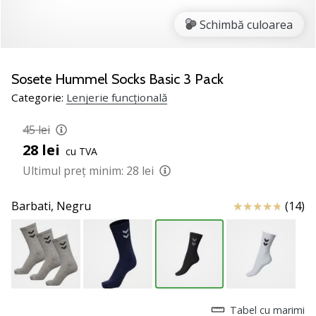
jucătorii
Schimbă culoarea
de
volei
Cadouri
Sosete Hummel Socks Basic 3 Pack
de
Categorie:
Lenjerie funcțională
Crăciun
pentru
45 lei
jucătorii
de
28 lei
cu TVA
volei
Ultimul preț minim:
28 lei
-
Lăsați-
Review
Barbati,
Negru
(14)
ne
să
te
ajutăm
să
alegi
cadoul
Tabel cu marimi