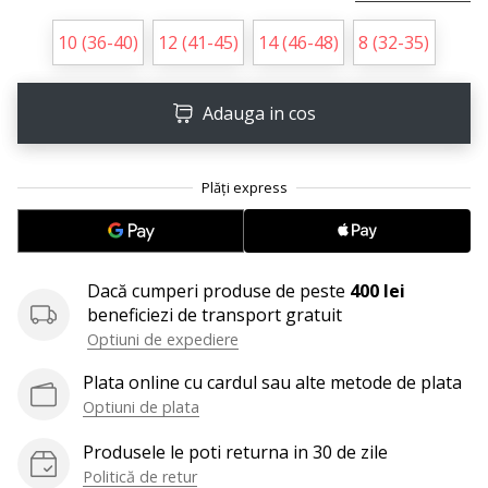
perfect!
Găsesti
10 (36-40)
12 (41-45)
14 (46-48)
8 (32-35)
pantofi,
…
Adauga in cos
11. 8. 2022
•
2 min. de lectura
Devino
Ambasador
al
Dacă cumperi produse de peste
400 lei
brandului
beneficiezi de transport gratuit
nostru
Optiuni de expediere
de
Plata online cu cardul sau alte metode de plata
volei
Optiuni de plata
Ești
un
Produsele le poti returna in 30 de zile
fan
Politică de retur