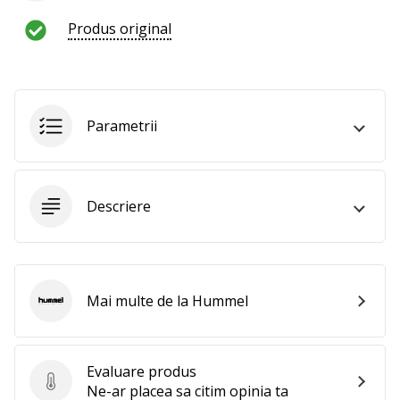
al
voleiului
Produs original
ca
și
noi?
Alătură-
te
Parametrii
nouă
ca
Ambasador
al
Descriere
brandului.
Afiseaza
Mai multe de la Hummel
Hummel
toate
articolele
Evaluare produs
Evaluare produs
Ne-ar placea sa citim opinia ta