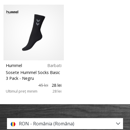
Hummel
Barbati
Sosete Hummel Socks Basic
3 Pack
- Negru
45 lei
28 lei
Ultimul preț minim
28 lei
RON - România (Româna)