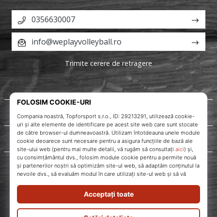
0356630007
info@weplayvolleyball.ro
Trimite cerere de retragere
Despre noi
Servicii clienți
WePlayVolleyball.ro