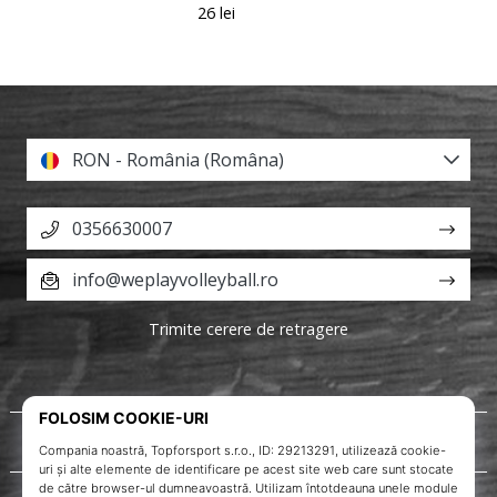
26 lei
RON - România (Româna)
0356630007
info@weplayvolleyball.ro
Trimite cerere de retragere
Despre noi