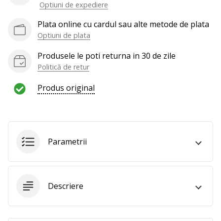
al
Optiuni de expediere
voleiului
ca
Plata online cu cardul sau alte metode de plata
și
Optiuni de plata
noi?
Produsele le poti returna in 30 de zile
Alătură-
te
Politică de retur
nouă
Produs original
ca
Ambasador
al
brandului.
Parametrii
Afiseaza
toate
Descriere
articolele