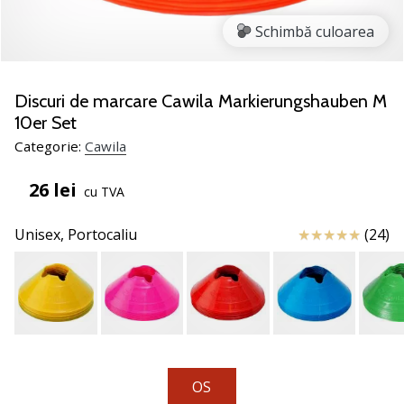
jucătorii
Schimbă culoarea
de
volei
Cadouri
Discuri de marcare Cawila Markierungshauben M
de
10er Set
Crăciun
Categorie:
Cawila
pentru
jucătorii
26 lei
de
cu TVA
volei
-
Review
Unisex,
Portocaliu
(24)
Lăsați-
ne
să
te
ajutăm
să
alegi
cadoul
OS