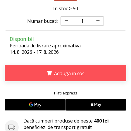
perfect!
Găsesti
In stoc > 50
pantofi,
…
Numar bucati:
Disponibil
11. 8. 2022
Perioada de livrare aproximativa:
•
14. 8. 2026 - 17. 8. 2026
2 min. de lectura
Devino
Ambasador
Adauga in cos
al
brandului
.
.
.
nostru
de
volei
Ești
un
Dacă cumperi produse de peste
400 lei
fan
beneficiezi de transport gratuit