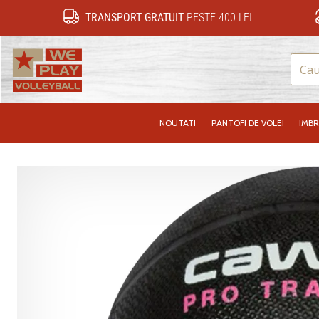
TRANSPORT GRATUIT
PESTE 400 LEI
WePlayVolleyball.ro
NOUTATI
PANTOFI DE VOLEI
IMB