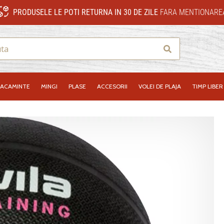
PRODUSELE LE POTI RETURNA IN 30 DE ZILE
FARA MENTIONAREA
Cauta
RACAMINTE
MINGI
PLASE
ACCESORII
VOLEI DE PLAJA
TIMP LIBER