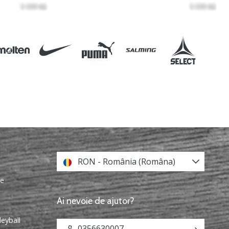
RON - România (Româna)
re
Ai nevoie de ajutor?
leyball
0356630007