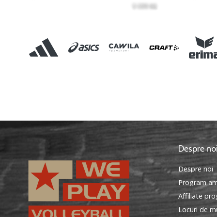
Despre no
Despre noi
Program am
Affiliate pr
Locuri de mu