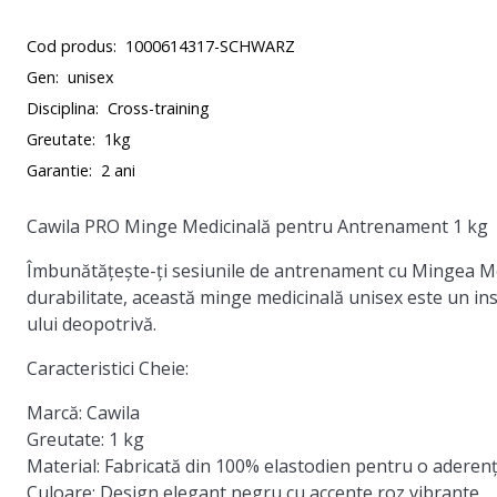
Cod produs:
1000614317-SCHWARZ
Gen:
unisex
Disciplina:
Cross-training
Greutate:
1kg
Garantie:
2 ani
Cawila PRO Minge Medicinală pentru Antrenament 1 kg
Îmbunătățește-ți sesiunile de antrenament cu Mingea Med
durabilitate, această minge medicinală unisex este un inst
ului deopotrivă.
Caracteristici Cheie:
Marcă:
Cawila
Greutate:
1 kg
Material:
Fabricată din 100% elastodien pentru o aderență
Culoare:
Design elegant negru cu accente roz vibrante