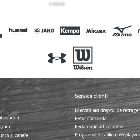
i
Servicii clienți
Exercită aici dreptul de retrage
basadori
Retur comandă
ogram
Reclamatie articol defect
Programul de afiliere Weplayvol
ncă și cariere