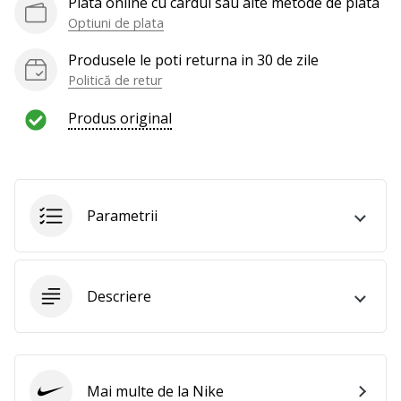
Plata online cu cardul sau alte metode de plata
al
voleiului
Optiuni de plata
ca
Produsele le poti returna in 30 de zile
și
Politică de retur
noi?
Alătură-
Produs original
te
nouă
ca
Ambasador
al
Parametrii
brandului.
Afiseaza
Descriere
toate
articolele
Mai multe de la Nike
Nike