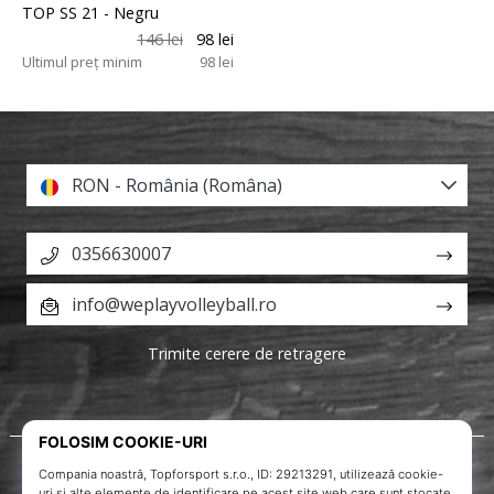
TOP SS 21
- Negru
146 lei
98 lei
Ultimul preț minim
98 lei
RON - România (Româna)
0356630007
info@weplayvolleyball.ro
Trimite cerere de retragere
Despre noi