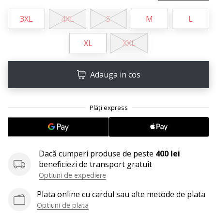
perfect!
Găsesti
3XL
4XL
S
M
L
pantofi,
…
XL
XXL
11. 8. 2022
Adauga in cos
•
2 min. de lectura
Devino
Ambasador
al
brandului
nostru
Dacă cumperi produse de peste
400 lei
de
beneficiezi de transport gratuit
volei
Optiuni de expediere
Ești
Plata online cu cardul sau alte metode de plata
un
Optiuni de plata
fan