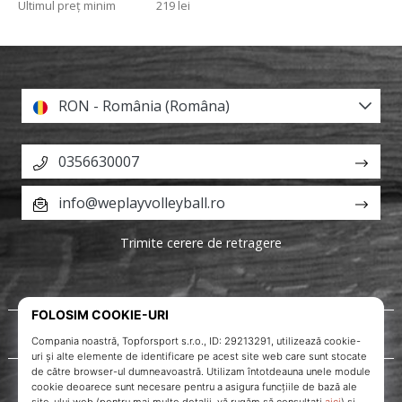
Ultimul preț minim
219 lei
RON - România (Româna)
0356630007
info@weplayvolleyball.ro
Trimite cerere de retragere
Despre noi
Servicii clienți