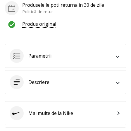
al
Produsele le poti returna in 30 de zile
voleiului
Politică de retur
ca
și
Produs original
noi?
Alătură-
te
nouă
ca
Parametrii
Ambasador
al
brandului.
Descriere
Afiseaza
toate
articolele
Mai multe de la Nike
Nike