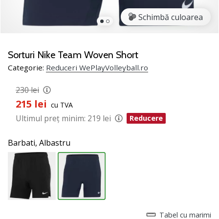
jucătorii
Schimbă culoarea
de
volei
Cadouri
Sorturi Nike Team Woven Short
de
Categorie:
Reduceri WePlayVolleyball.ro
Crăciun
pentru
230 lei
jucătorii
de
215 lei
cu TVA
volei
Ultimul preț minim:
219 lei
Reducere
-
Lăsați-
Barbati,
Albastru
ne
să
te
ajutăm
să
alegi
cadoul
Tabel cu marimi