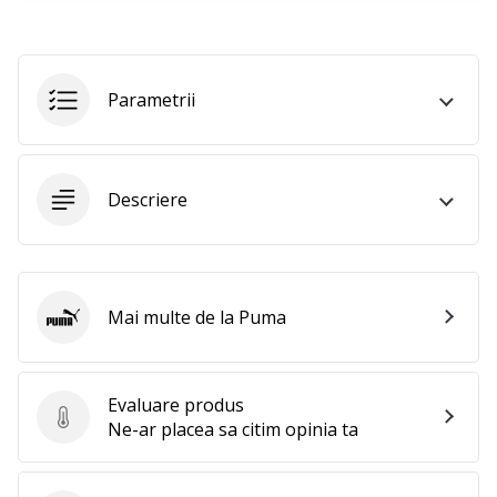
perfect!
Găsesti
pantofi,
…
Parametrii
11. 8. 2022
•
2 min. de lectura
Descriere
Devino
Ambasador
al
brandului
Mai multe de la Puma
Puma
nostru
de
volei
Evaluare produs
Ești
Evaluare produs
Ne-ar placea sa citim opinia ta
un
fan