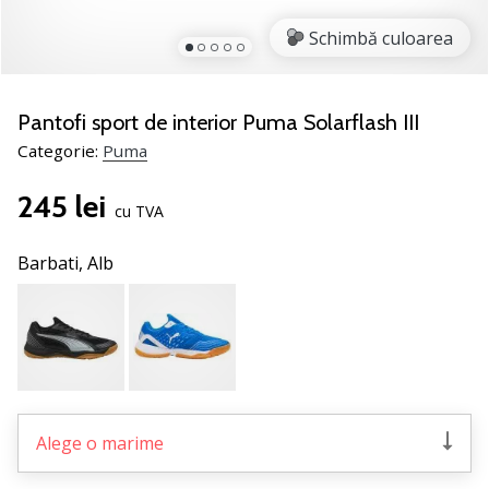
jucătorii
Schimbă culoarea
de
volei
Cadouri
Pantofi sport de interior Puma Solarflash III
de
Categorie:
Puma
Crăciun
pentru
245 lei
jucătorii
cu TVA
de
volei
Barbati,
Alb
-
Lăsați-
ne
să
te
ajutăm
să
Alege o marime
alegi
cadoul